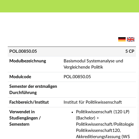
Hauptnavigation
Hauptinhalt
Fußzeile
POL.00850.05 - Basismodul Systemanalyse und Verglei
POL.00850.05
5 CP
Modulbezeichnung
Basismodul Systemanalyse und
Vergleichende Politik
Modulcode
POL.00850.05
Semester der erstmaligen
Durchführung
Fachbereich/Institut
Institut für Politikwissenschaft
Verwendet in
Politikwissenschaft (120 LP)
Studiengängen /
(Bachelor) >
Semestern
Politikwissenschaft/Politologie
Politikwissenschaft120,
Akkreditierungsfassung (WS