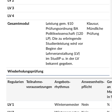
LV 2
LV 3
LV 4
Gesamtmodul
Leistung gem. §10
Klausur,
Prüfungsordnung BA
Mündliche
Politikwissenschaft (120
Prüfung
LP). Die zu erbringende
Studienleistung wird vor
Beginn der
Lehrveranstaltung (LV)
im StudIP u. in der LV
bekannt gegeben.
Wiederholungsprüfung
Regularien
Teilnahme­
Angebots­
Anwesenheits­
Ge
voraussetzungen
rhythmus
pflicht
an
Mo
in 
LV 1
Wintersemester
Nein
%