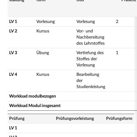
staltung
form
titel
Präsenz
LV 1
Vorlesung
Vorlesung
2
LV 2
Kursus
Vor- und
Nachbereitung
des Lehrstoffes
LV 3
Übung
Vertiefung des
1
Stoffes der
Vorlesung
LV 4
Kursus
Bearbeitung
der
Studienleistung
Workload modulbezogen
Workload Modul insgesamt
Prüfung
Prüfungsvorleistung
Prüfungsform
LV 1