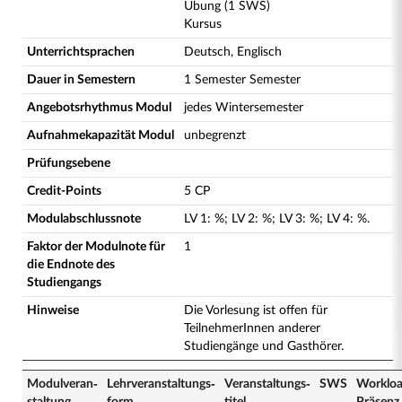
Übung (1 SWS)
Kursus
Unterrichtsprachen
Deutsch, Englisch
Dauer in Semestern
1 Semester Semester
Angebotsrhythmus Modul
jedes Wintersemester
Aufnahmekapazität Modul
unbegrenzt
Prüfungsebene
Credit-Points
5 CP
Modulabschlussnote
LV
1
:
%;
LV
2
:
%;
LV
3
:
%;
LV
4
:
%.
Faktor der Modulnote für
1
die Endnote des
Studiengangs
Hinweise
Die Vorlesung ist offen für
TeilnehmerInnen anderer
Studiengänge und Gasthörer.
Modulveran­
Lehrveranstaltungs­
Veranstaltungs­
SWS
Worklo