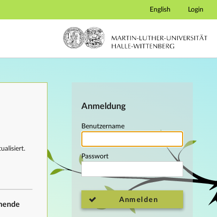
English
Login
Anmeldung
Benutzername
alisiert.
Passwort
Anmelden
ehende