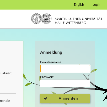
English
Login
Anmeldung
Benutzername
alisiert.
Passwort
Anmelden
ehende