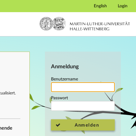
English
Login
Anmeldung
Benutzername
alisiert.
Passwort
Anmelden
ehende