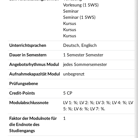
Vorlesung (1 SWS)
Seminar
Seminar (1 SWS)
Kursus
Kursus
Kursus
Unterrichtsprachen
Deutsch, Englisch
Dauer in Semestern
1 Semester Semester
Angebotsrhythmus Modul
jedes Sommersemester
Aufnahmekapazität Modul
unbegrenzt
Prüfungsebene
Credit-Points
5 CP
Modulabschlussnote
LV
1
:
%;
LV
2
:
%;
LV
3
:
%;
LV
4
:
%;
LV
5
:
%;
LV
6
:
%;
LV
7
:
%.
Faktor der Modulnote für
1
die Endnote des
Studiengangs