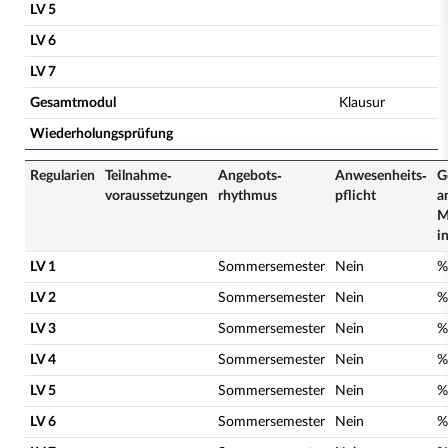
LV 5
LV 6
LV 7
Gesamtmodul
Klausur
Wiederholungsprüfung
Regularien
Teilnahme­
Angebots­
Anwesenheits­
G
voraussetzungen
rhythmus
pflicht
a
M
i
LV 1
Sommersemester
Nein
%
LV 2
Sommersemester
Nein
%
LV 3
Sommersemester
Nein
%
LV 4
Sommersemester
Nein
%
LV 5
Sommersemester
Nein
%
LV 6
Sommersemester
Nein
%