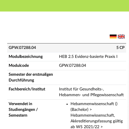
Hauptnavigation
Hauptinhalt
Fußzeile
GPW.07288.04 - HEB 2.5 Evidenz-basierte Praxis I (V
GPW.07288.04
5 CP
Modulbezeichnung
HEB 2.5 Evidenz-basierte Praxis I
Modulcode
GPW.07288.04
Semester der erstmaligen
Durchführung
Fachbereich/Institut
Institut für Gesundheits-,
Hebammen- und Pflegewissenschaft
Verwendet in
Hebammenwissenschaft ()
Studiengängen /
(Bachelor) >
Semestern
Hebammenwissenschaft,
Akkreditierungsfassung gültig
ab WS 2021/22 >