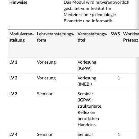
Hinweise
Das Modul wird mitverantwortlich
gestaltet vom Institut für
Medizinische Epidemiologie,
Biometrie und Informatik.
Modulveran­
Lehrveranstaltungs­
Veranstaltungs­
SWS
Worklo
staltung
form
titel
Präsenz
LV 1
Vorlesung
Vorlesung
(IGPW)
LV 2
Vorlesung
Vorlesung
1
(IMEBI)
LV 3
Seminar
Seminar
(IGPW):
strukturierte
Reflexion
beruflichen
Handelns
LV 4
Seminar
Seminar
1