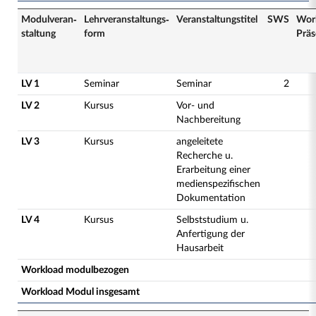
Modulveran­
Lehrveranstaltungs­
Veranstaltungs­titel
SWS
Wor
staltung
form
Präs
LV 1
Seminar
Seminar
2
LV 2
Kursus
Vor- und
Nachbereitung
LV 3
Kursus
angeleitete
Recherche u.
Erarbeitung einer
medienspezifischen
Dokumentation
LV 4
Kursus
Selbststudium u.
Anfertigung der
Hausarbeit
Workload modulbezogen
Workload Modul insgesamt