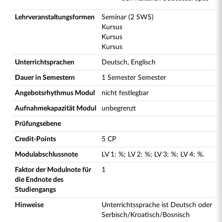
Lehrveranstaltungsformen
Seminar (2 SWS)
Kursus
Kursus
Kursus
Unterrichtsprachen
Deutsch, Englisch
Dauer in Semestern
1 Semester Semester
Angebotsrhythmus Modul
nicht festlegbar
Aufnahmekapazität Modul
unbegrenzt
Prüfungsebene
Credit-Points
5 CP
Modulabschlussnote
LV
1
:
%;
LV
2
:
%;
LV
3
:
%;
LV
4
:
%.
Faktor der Modulnote für
1
die Endnote des
Studiengangs
Hinweise
Unterrichtssprache ist Deutsch oder
Serbisch/Kroatisch/Bosnisch