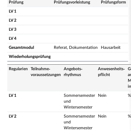
Prüfung
Prüfungsvorleistung
Prüfungsform
LV 1
LV 2
LV 3
LV 4
Gesamtmodul
Referat, Dokumentation
Hausarbeit
Wiederholungsprüfung
Regularien
Teilnahme­
Angebots­
Anwesenheits­
G
voraussetzungen
rhythmus
pflicht
a
M
i
LV 1
Sommersemester
Nein
%
und
Wintersemester
LV 2
Sommersemester
Nein
%
und
Wintersemester