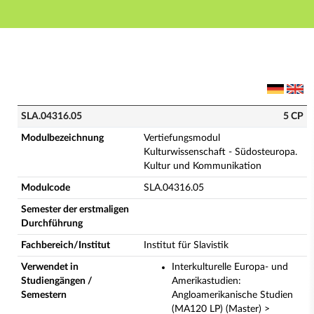
Hauptnavigation
Hauptinhalt
Fußzeile
SLA.04316.05 - Vertiefungsmodul Kulturwissenschaft 
SLA.04316.05
5 CP
Modulbezeichnung
Vertiefungsmodul
Kulturwissenschaft - Südosteuropa.
Kultur und Kommunikation
Modulcode
SLA.04316.05
Semester der erstmaligen
Durchführung
Fachbereich/Institut
Institut für Slavistik
Verwendet in
Interkulturelle Europa- und
Studiengängen /
Amerikastudien:
Semestern
Angloamerikanische Studien
(MA120 LP) (Master) >