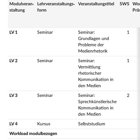
Modulveran­
Lehrveranstaltungs­
Veranstaltungs­titel
SWS
Wor
staltung
form
Prä
LV 1
Seminar
Seminar:
1
Grundlagen und
Probleme der
Medienrhetorik
LV 2
Seminar
Seminar:
1
Vermittlung
rhetorischer
Kommunikation in
den Medien
LV 3
Seminar
Seminar:
2
Sprechkünstlerische
Kommunikation in
den Medien
LV 4
Kursus
Selbststudium
Workload modulbezogen