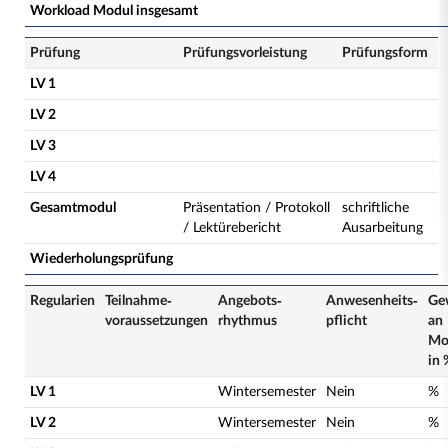
Workload Modul insgesamt
Prüfung
Prüfungsvorleistung
Prüfungsform
LV 1
LV 2
LV 3
LV 4
Gesamtmodul
Präsentation / Protokoll
schriftliche
/ Lektürebericht
Ausarbeitung
Wiederholungsprüfung
Regularien
Teilnahme­
Angebots­
Anwesenheits­
Ge
voraussetzungen
rhythmus
pflicht
an
Mo
in 
LV 1
Wintersemester
Nein
%
LV 2
Wintersemester
Nein
%