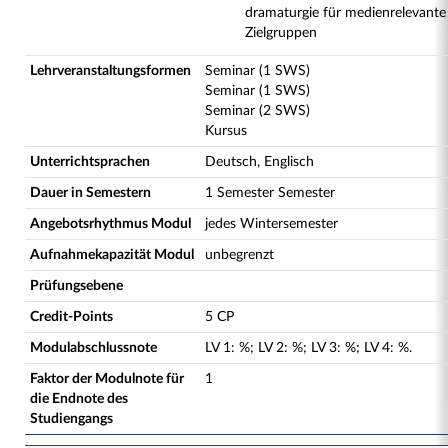
dramaturgie für medienrelevante
Zielgruppen
Lehrveranstaltungsformen
Seminar (1 SWS)
Seminar (1 SWS)
Seminar (2 SWS)
Kursus
Unterrichtsprachen
Deutsch, Englisch
Dauer in Semestern
1 Semester Semester
Angebotsrhythmus Modul
jedes Wintersemester
Aufnahmekapazität Modul
unbegrenzt
Prüfungsebene
Credit-Points
5 CP
Modulabschlussnote
LV
1
:
%;
LV
2
:
%;
LV
3
:
%;
LV
4
:
%.
Faktor der Modulnote für
1
die Endnote des
Studiengangs