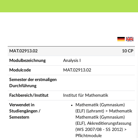
Hauptnavigation
Hauptinhalt
Fußzeile
MAT.02913.02 - Analysis I (Vollständige Modulbeschr
MAT.02913.02
10 CP
Modulbezeichnung
Analysis I
Modulcode
MAT.02913.02
Semester der erstmaligen
Durchführung
Fachbereich/Institut
Institut für Mathematik
Verwendet in
Mathematik (Gymnasium)
Studiengängen /
(ELF) (Lehramt) > Mathematik
Semestern
Mathematik (Gymnasium)
(ELF), Akkreditierungsfassung
(WS 2007/08 - SS 2012) >
Pflichtmodule