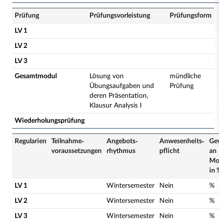
Prüfung
Prüfungsvorleistung
Prüfungsform
LV 1
LV 2
LV 3
Gesamtmodul
Lösung von
mündliche
Übungsaufgaben und
Prüfung
deren Präsentation,
Klausur Analysis I
Wiederholungsprüfung
Regularien
Teilnahme­
Angebots­
Anwesenheits­
Ge
voraussetzungen
rhythmus
pflicht
an
Mo
in 
LV 1
Wintersemester
Nein
%
LV 2
Wintersemester
Nein
%
LV 3
Wintersemester
Nein
%