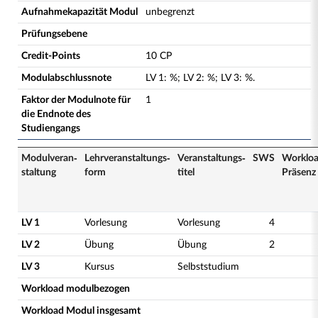
Aufnahmekapazität Modul
unbegrenzt
Prüfungsebene
Credit-Points
10 CP
Modulabschlussnote
LV
1
:
%;
LV
2
:
%;
LV
3
:
%.
Faktor der Modulnote für
1
die Endnote des
Studiengangs
Modulveran­
Lehrveranstaltungs­
Veranstaltungs­
SWS
Worklo
staltung
form
titel
Präsenz
LV 1
Vorlesung
Vorlesung
4
LV 2
Übung
Übung
2
LV 3
Kursus
Selbststudium
Workload modulbezogen
Workload Modul insgesamt