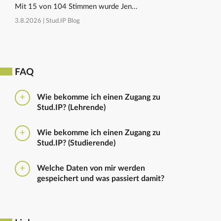
Mit 15 von 104 Stimmen wurde Jen...
3.8.2026 |
Stud.IP Blog
FAQ
Wie bekomme ich einen Zugang zu
Stud.IP? (Lehrende)
Bitte beantragen Sie den Zugang zu Stud.IP mit dem
Wie bekomme ich einen Zugang zu
folgenden
Formular
Haben Sie bereits eine
Stud.IP? (Studierende)
universitäre E-Mail-Adresse, reicht ein formloser
Antrag an
die Administratoren
. Bitte vergessen Sie
Die Anmeldung zum Stud.IP erfolgt mit dem
nicht die Einrichtung zu nennen in die Sie
Welche Daten von mir werden
Nutzerkennzeichen und dem Passwort, das ihr mit
eingetragen werden sollen.
gespeichert und was passiert damit?
euren Immatrikulationsunterlagen erhalten habt. Das
Passwort könnt ihr im
Serviceportal
für Stud.IP und
Ausführliche Informationen zu gespeicherten Daten
für andere IT-Dienste neu setzen.
sowie zur Löschung von Daten finden sich unter
dem Punkt „Datenschutzbestimmung" im Footer.