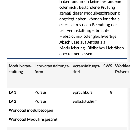
haben und noch keine bestandene
oder nicht bestandene Prüfung
gemäß dieser Modulbeschreibung
abgelegt haben, können innerhalb
eines Jahres nach Beendung der
Lehrveranstaltung erbrachte
Hebraicums- oder gleichwertige
Abschlüsse auf Antrag als
Modulleistung "Biblisches Hebräisch"
anerkennen lassen.
Modulveran­
Lehrveranstaltungs­
Veranstaltungs­
SWS
Worklo
staltung
form
titel
Präsenz
LV 1
Kursus
Sprachkurs
8
LV 2
Kursus
Selbststudium
Workload modulbezogen
Workload Modul insgesamt