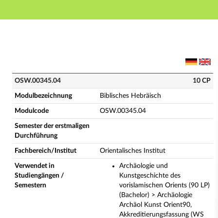
Hauptnavigation
Hauptinhalt
Fußzeile
OSW.00345.04 - Biblisches Hebräisch (Vollständige 
OSW.00345.04
10 CP
Modulbezeichnung
Biblisches Hebräisch
Modulcode
OSW.00345.04
Semester der erstmaligen
Durchführung
Fachbereich/Institut
Orientalisches Institut
Verwendet in
Archäologie und
Studiengängen /
Kunstgeschichte des
Semestern
vorislamischen Orients (90 LP)
(Bachelor) > Archäologie
Archäol Kunst Orient90,
Akkreditierungsfassung (WS