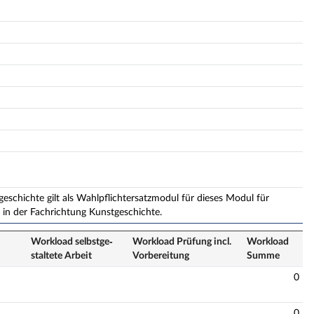
schichte gilt als Wahlpflichtersatzmodul für dieses Modul für
in der Fachrichtung Kunstgeschichte.
/
Workload selbstge­
Workload Prüfung incl.
Workload
staltete Arbeit
Vorbereitung
Summe
0
0