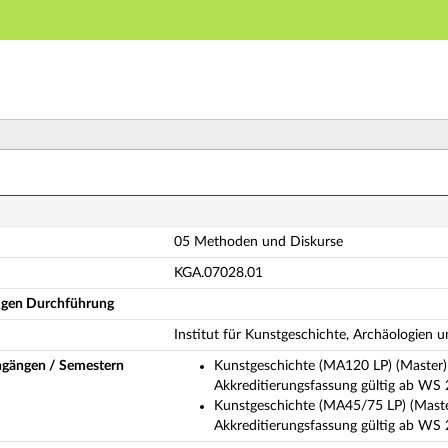
Hauptnavigation
Hauptinhalt
Fußzeile
5 Methoden und Diskurse (Vollständige Modulbeschreib
05 Methoden und Diskurse
KGA.07028.01
ligen Durchführung
Institut für Kunstgeschichte, Archäologien 
ngängen / Semestern
Kunstgeschichte (MA120 LP) (Master)
Akkreditierungsfassung gültig ab WS
Kunstgeschichte (MA45/75 LP) (Maste
Akkreditierungsfassung gültig ab WS