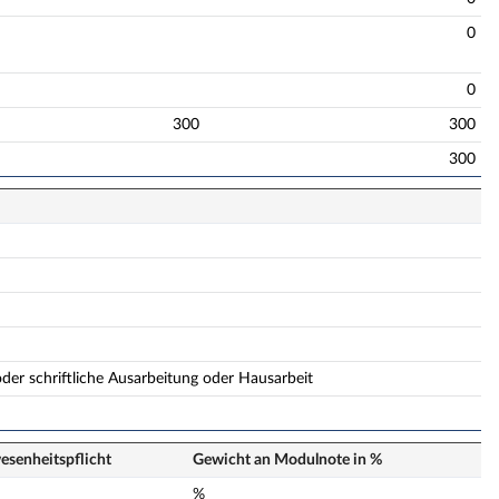
0
0
300
300
300
der schriftliche Ausarbeitung oder Hausarbeit
senheits­pflicht
Gewicht an Modulnote in %
n
%