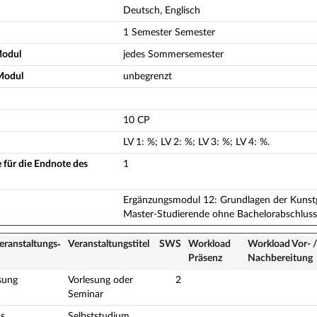
Deutsch, Englisch
1 Semester Semester
Modul
jedes Sommersemester
Modul
unbegrenzt
10 CP
LV
1
:
%;
LV
2
:
%;
LV
3
:
%;
LV
4
:
%.
 für die Endnote des
1
Ergänzungsmodul 12: Grundlagen der Kunstge
Master-Studierende ohne Bachelorabschluss 
eranstaltungs­
Veranstaltungs­titel
SWS
Workload
Workload Vor- 
Präsenz
Nach­bereitung
sung
Vorlesung oder
2
Seminar
s
Selbststudium