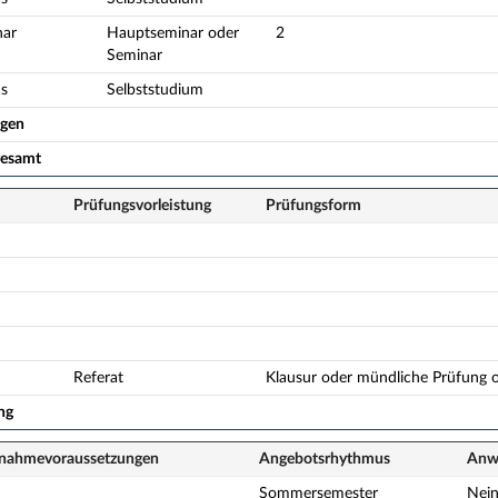
nar
Hauptseminar oder
2
Seminar
s
Selbststudium
ogen
gesamt
Prüfungsvorleistung
Prüfungsform
Referat
Klausur oder mündliche Prüfung o
ng
lnahme­voraussetzungen
Angebots­rhythmus
Anwe
Sommersemester
Nei