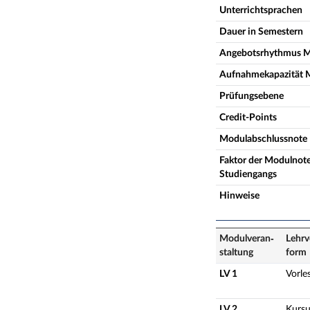
Unterrichtsprachen
Dauer in Semestern
Angebotsrhythmus 
Aufnahmekapazität 
Prüfungsebene
Credit-Points
Modulabschlussnote
Faktor der Modulnote
Studiengangs
Hinweise
Modulveran­
Lehrv
staltung
form
LV 1
Vorle
LV 2
Kursu