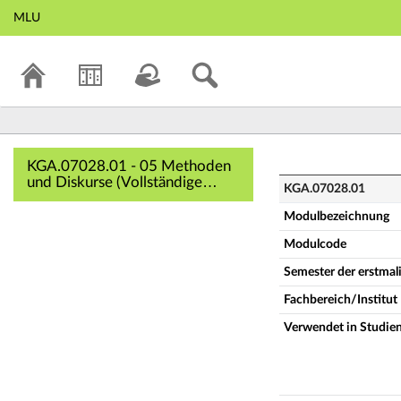
MLU
KGA.07028.01 - 0
KGA.07028.01 - 05 Methoden
und Diskurse (Vollständige
KGA.07028.01
Modulbeschreibung)
Modulbezeichnung
Modulcode
Semester der erstma
Fachbereich/Institut
Verwendet in Studie