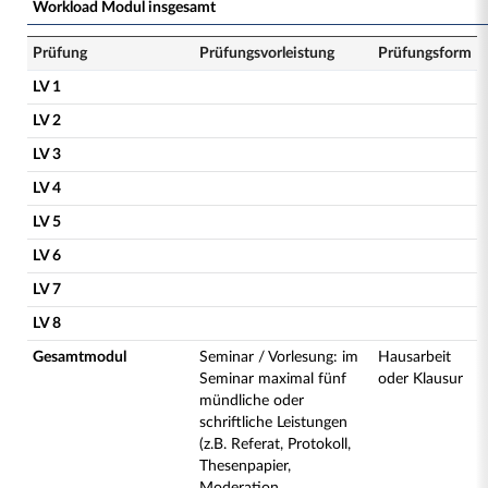
Workload Modul insgesamt
Prüfung
Prüfungsvorleistung
Prüfungsform
LV 1
LV 2
LV 3
LV 4
LV 5
LV 6
LV 7
LV 8
Gesamtmodul
Seminar / Vorlesung: im
Hausarbeit
Seminar maximal fünf
oder Klausur
mündliche oder
schriftliche Leistungen
(z.B. Referat, Protokoll,
Thesenpapier,