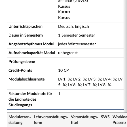
Seminar (2 SWS)
Kursus
Kursus
Kursus
Unterrichtsprachen
Deutsch, Englisch
Dauer in Semestern
1 Semester Semester
Angebotsrhythmus Modul
jedes Wintersemester
Aufnahmekapazität Modul
unbegrenzt
Prüfungsebene
Credit-Points
10 CP
Modulabschlussnote
LV
1
:
%;
LV
2
:
%;
LV
3
:
%;
LV
4
:
%;
LV
5
:
%;
LV
6
:
%;
LV
7
:
%;
LV
8
:
%.
Faktor der Modulnote für
1
die Endnote des
Studiengangs
Modulveran­
Lehrveranstaltungs­
Veranstaltungs­
SWS
Worklo
staltung
form
titel
Präsenz