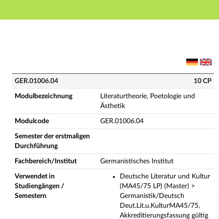
Hauptnavigation
Hauptinhalt
Fußzeile
GER.01006.04 - Literaturtheorie, Poetologie und Ästh
GER.01006.04
10 CP
Modulbezeichnung
Literaturtheorie, Poetologie und
Ästhetik
Modulcode
GER.01006.04
Semester der erstmaligen
Durchführung
Fachbereich/Institut
Germanistisches Institut
Verwendet in
Deutsche Literatur und Kultur
Studiengängen /
(MA45/75 LP) (Master) >
Semestern
Germanistik/Deutsch
Deut.Lit.u.KulturMA45/75,
Akkreditierungsfassung gültig