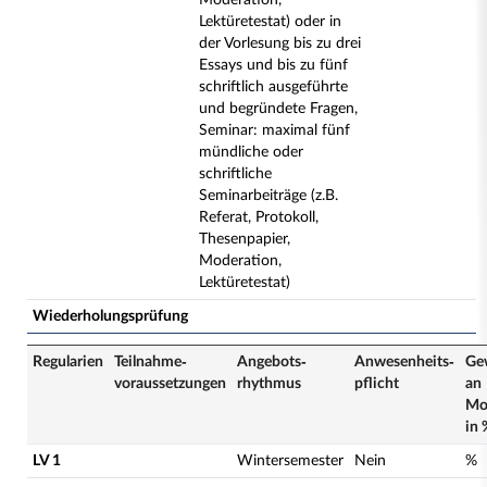
Moderation,
Lektüretestat) oder in
der Vorlesung bis zu drei
Essays und bis zu fünf
schriftlich ausgeführte
und begründete Fragen,
Seminar: maximal fünf
mündliche oder
schriftliche
Seminarbeiträge (z.B.
Referat, Protokoll,
Thesenpapier,
Moderation,
Lektüretestat)
Wiederholungsprüfung
Regularien
Teilnahme­
Angebots­
Anwesenheits­
Ge
voraussetzungen
rhythmus
pflicht
an
Mo
in 
LV 1
Wintersemester
Nein
%