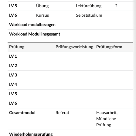
LV 5
Übung
Lektüreübung
2
LV 6
Kursus
Selbststudium
Workload modulbezogen
Workload Modul insgesamt
Prüfung
Prüfungsvorleistung
Prüfungsform
LV 1
LV 2
LV 3
LV 4
LV 5
LV 6
Gesamtmodul
Referat
Hausarbeit,
Mündliche
Prüfung
Wiederholungsprüfung