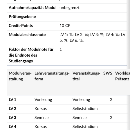
Aufnahmekapazität Modul
unbegrenzt
Prüfungsebene
Credit-Points
10 CP
Modulabschlussnote
LV
1
:
%;
LV
2
:
%;
LV
3
:
%;
LV
4
:
%;
LV
5
:
%;
LV
6
:
%.
Faktor der Modulnote für
1
die Endnote des
Studiengangs
Modulveran­
Lehrveranstaltungs­
Veranstaltungs­
SWS
Worklo
staltung
form
titel
Präsenz
LV 1
Vorlesung
Vorlesung
2
LV 2
Kursus
Selbststudium
LV 3
Seminar
Seminar
2
LV 4
Kursus
Selbststudium