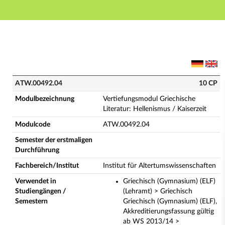
Hauptnavigation
Hauptinhalt
Fußzeile
ATW.00492.04 - Vertiefungsmodul Griechische Literatu
ATW.00492.04
10 CP
Modulbezeichnung
Vertiefungsmodul Griechische
Literatur: Hellenismus / Kaiserzeit
Modulcode
ATW.00492.04
Semester der erstmaligen
Durchführung
Fachbereich/Institut
Institut für Altertumswissenschaften
Verwendet in
Griechisch (Gymnasium) (ELF)
Studiengängen /
(Lehramt) > Griechisch
Semestern
Griechisch (Gymnasium) (ELF),
Akkreditierungsfassung gültig
ab WS 2013/14 >