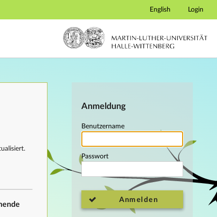
English
Login
Anmeldung
Benutzername
alisiert.
Passwort
Anmelden
ehende