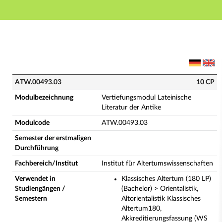
Hauptnavigation
Hauptinhalt
Fußzeile
ATW.00493.03 - Vertiefungsmodul Lateinische Literat
ATW.00493.03
10 CP
Modulbezeichnung
Vertiefungsmodul Lateinische
Literatur der Antike
Modulcode
ATW.00493.03
Semester der erstmaligen
Durchführung
Fachbereich/Institut
Institut für Altertumswissenschaften
Verwendet in
Klassisches Altertum (180 LP)
Studiengängen /
(Bachelor) > Orientalistik,
Semestern
Altorientalistik Klassisches
Altertum180,
Akkreditierungsfassung (WS