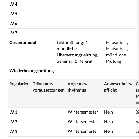
LV 4
LV 5
LV 6
LV 7
Gesamtmodul
Lektüreübung: 1
Hausarbeit,
mündliche
Hausarbeit,
Übersetzungsleistung,
mündliche
Seminar: 1 Referat
Prüfung
Wiederholungsprüfung
Regularien
Teilnahme­
Angebots­
Anwesenheits­
G
voraussetzungen
rhythmus
pflicht
a
M
i
LV 1
Wintersemester
Nein
%
LV 2
Wintersemester
Nein
%
LV 3
Wintersemester
Nein
%