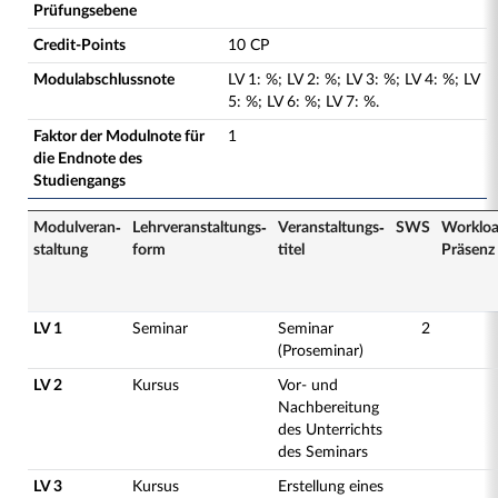
Prüfungsebene
Credit-Points
10 CP
Modulabschlussnote
LV
1
:
%;
LV
2
:
%;
LV
3
:
%;
LV
4
:
%;
LV
5
:
%;
LV
6
:
%;
LV
7
:
%.
Faktor der Modulnote für
1
die Endnote des
Studiengangs
Modulveran­
Lehrveranstaltungs­
Veranstaltungs­
SWS
Worklo
staltung
form
titel
Präsenz
LV 1
Seminar
Seminar
2
(Proseminar)
LV 2
Kursus
Vor- und
Nachbereitung
des Unterrichts
des Seminars
LV 3
Kursus
Erstellung eines