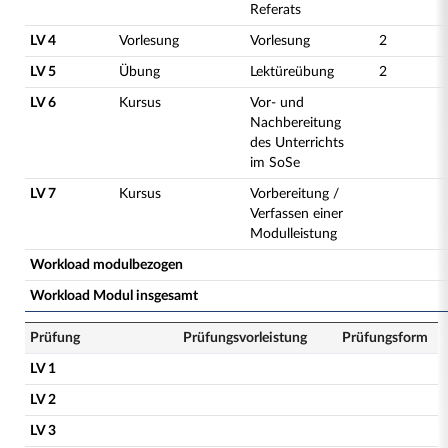
Referats
LV 4
Vorlesung
Vorlesung
2
LV 5
Übung
Lektüreübung
2
LV 6
Kursus
Vor- und
Nachbereitung
des Unterrichts
im SoSe
LV 7
Kursus
Vorbereitung /
Verfassen einer
Modulleistung
Workload modulbezogen
Workload Modul insgesamt
Prüfung
Prüfungsvorleistung
Prüfungsform
LV 1
LV 2
LV 3