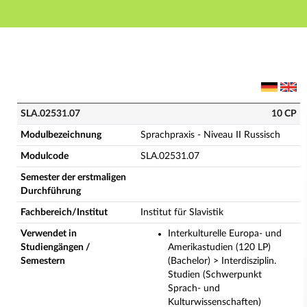
Hauptnavigation
Hauptinhalt
Fußzeile
SLA.02531.07 - Sprachpraxis - Niveau II Russisch (Vo
SLA.02531.07
10 CP
Modulbezeichnung
Sprachpraxis - Niveau II Russisch
Modulcode
SLA.02531.07
Semester der erstmaligen
Durchführung
Fachbereich/Institut
Institut für Slavistik
Verwendet in
Interkulturelle Europa- und
Studiengängen /
Amerikastudien (120 LP)
Semestern
(Bachelor) > Interdisziplin.
Studien (Schwerpunkt
Sprach- und
Kulturwissenschaften)