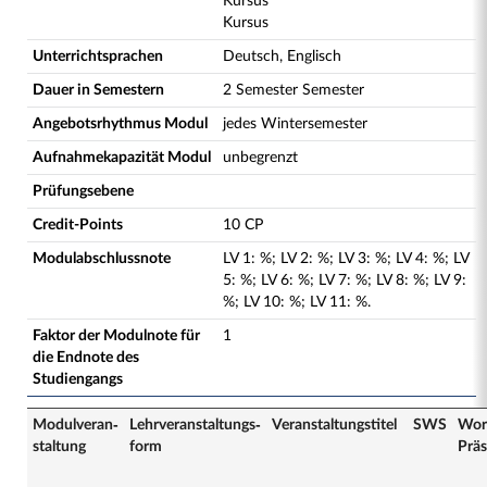
Kursus
Kursus
Unterrichtsprachen
Deutsch, Englisch
Dauer in Semestern
2 Semester Semester
Angebotsrhythmus Modul
jedes Wintersemester
Aufnahmekapazität Modul
unbegrenzt
Prüfungsebene
Credit-Points
10 CP
Modulabschlussnote
LV
1
:
%;
LV
2
:
%;
LV
3
:
%;
LV
4
:
%;
LV
5
:
%;
LV
6
:
%;
LV
7
:
%;
LV
8
:
%;
LV
9
:
%;
LV
10
:
%;
LV
11
:
%.
Faktor der Modulnote für
1
die Endnote des
Studiengangs
Modulveran­
Lehrveranstaltungs­
Veranstaltungs­titel
SWS
Wor
staltung
form
Prä