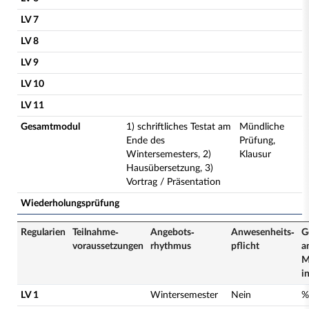
LV 7
LV 8
LV 9
LV 10
LV 11
Gesamtmodul
1) schriftliches Testat am
Mündliche
Ende des
Prüfung,
Wintersemesters, 2)
Klausur
Hausübersetzung, 3)
Vortrag / Präsentation
Wiederholungsprüfung
Regularien
Teilnahme­
Angebots­
Anwesenheits­
G
voraussetzungen
rhythmus
pflicht
a
M
i
LV 1
Wintersemester
Nein
%