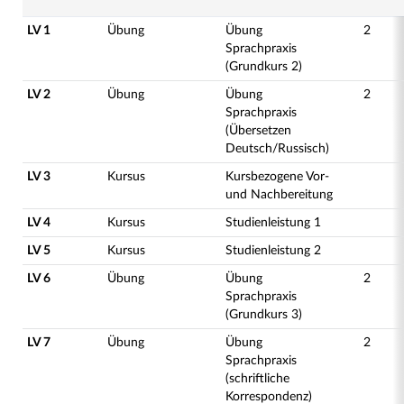
LV 1
Übung
Übung
2
Sprachpraxis
(Grundkurs 2)
LV 2
Übung
Übung
2
Sprachpraxis
(Übersetzen
Deutsch/Russisch)
LV 3
Kursus
Kursbezogene Vor-
und Nachbereitung
LV 4
Kursus
Studienleistung 1
LV 5
Kursus
Studienleistung 2
LV 6
Übung
Übung
2
Sprachpraxis
(Grundkurs 3)
LV 7
Übung
Übung
2
Sprachpraxis
(schriftliche
Korrespondenz)