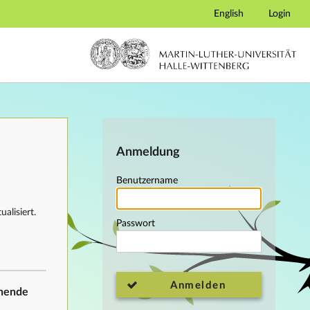
English
Login
Anmeldung
Benutzername
alisiert.
Passwort
Anmelden
ehende