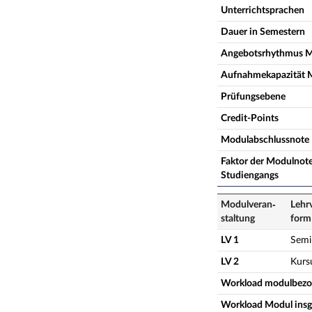
Unterrichtsprachen
Dauer in Semestern
Angebotsrhythmus 
Aufnahmekapazität 
Prüfungsebene
Credit-Points
Modulabschlussnote
Faktor der Modulnote
Studiengangs
Modulveran­
Lehr
staltung
form
LV 1
Semi
LV 2
Kurs
Workload modulbez
Workload Modul ins