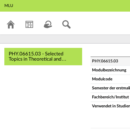
MLU
PHY.06615.03 - Se
PHY.06615.03 - Selected
Topics in Theoretical and
PHY.06615.03
Computational Physics
(Vollständige
Modulbezeichnung
Modulbeschreibung)
Modulcode
Semester der erstma
Fachbereich/Institut
Verwendet in Studie