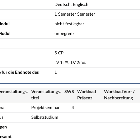
Deutsch, Englisch
1 Semester Semester
Modul
nicht festlegbar
Modul
unbegrenzt
5 CP
LV
1
:
%;
LV
2
:
%.
 für die Endnote des
1
veranstaltungs­
Veranstaltungs­
SWS
Workload
Workload Vor- /
titel
Präsenz
Nach­bereitung
nar
Projektseminar
4
us
Selbststudium
ogen
gesamt