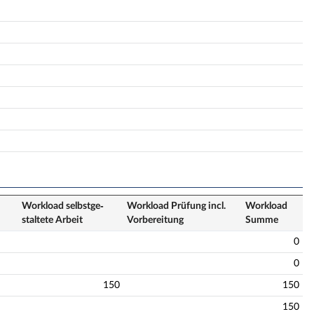
Workload selbstge­
Workload Prüfung incl.
Workload
staltete Arbeit
Vorbereitung
Summe
0
0
150
150
150