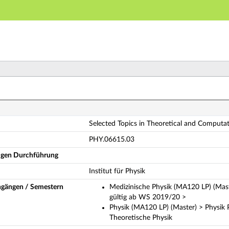
Hauptnavigation
Hauptinhalt
Fußzeile
lected Topics in Theoretical and Computational Physics
Selected Topics in Theoretical and Computat
PHY.06615.03
ligen Durchführung
Institut für Physik
ngängen / Semestern
Medizinische Physik (MA120 LP) (Mas
gültig ab WS 2019/20 >
Physik (MA120 LP) (Master) > Physik
Theoretische Physik