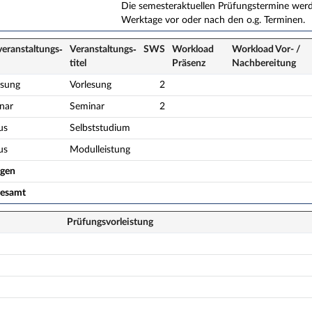
Die semesteraktuellen Prüfungstermine werde
Werktage vor oder nach den o.g. Terminen.
veranstaltungs­
Veranstaltungs­
SWS
Workload
Workload Vor- /
titel
Präsenz
Nach­bereitung
esung
Vorlesung
2
nar
Seminar
2
us
Selbststudium
us
Modulleistung
ogen
gesamt
Prüfungsvorleistung