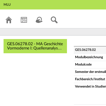
MLU
GES.06278.02 - MA
GES.06278.02 - MA Geschichte
Vormoderne I: Quellenanalysen
GES.06278.02
(Vollständige
Modulbeschreibung)
Modulbezeichnung
Modulcode
Semester der erstma
Fachbereich/Institut
Verwendet in Studie