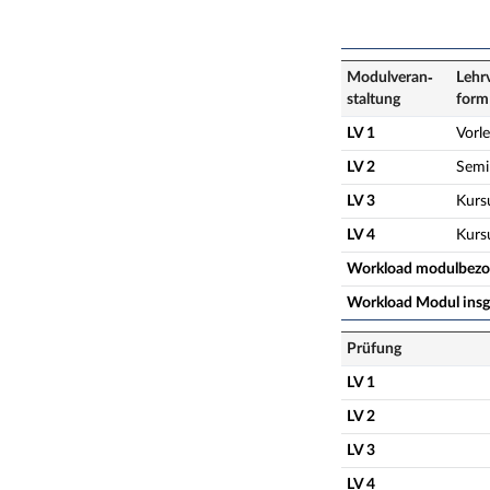
Modulveran­
Lehr
staltung
form
LV 1
Vorl
LV 2
Semi
LV 3
Kurs
LV 4
Kurs
Workload modulbez
Workload Modul ins
Prüfung
LV 1
LV 2
LV 3
LV 4