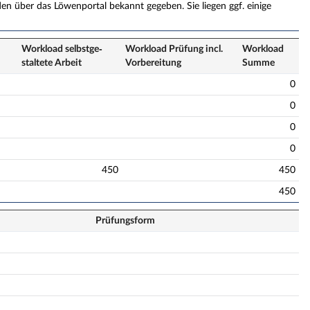
n über das Löwenportal bekannt gegeben. Sie liegen ggf. einige
Workload selbstge­
Workload Prüfung incl.
Workload
staltete Arbeit
Vorbereitung
Summe
0
0
0
0
450
450
450
Prüfungsform