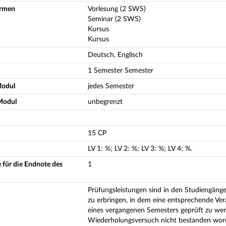
ormen
Vorlesung (2 SWS)
Seminar (2 SWS)
Kursus
Kursus
Deutsch, Englisch
1 Semester Semester
Modul
jedes Semester
Modul
unbegrenzt
15 CP
LV
1
:
%;
LV
2
:
%;
LV
3
:
%;
LV
4
:
%.
 für die Endnote des
1
Prüfungsleistungen sind in den Studiengänge
zu erbringen, in dem eine entsprechende Ve
eines vergangenen Semesters geprüft zu werd
Wiederholungsversuch nicht bestanden word