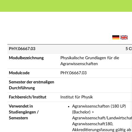
Hauptnavigation
Hauptinhalt
Fußzeile
PHY.06667.03 - Physikalische Grundlagen für die Agr
PHY.06667.03
5 C
Modulbezeichnung
Physikalische Grundlagen für die
Agrarwissenschaften
Modulcode
PHY.06667.03
Semester der erstmaligen
Durchführung
Fachbereich/Institut
Institut für Physik
Verwendet in
Agrarwissenschaften (180 LP)
Studiengängen /
(Bachelor) >
Semestern
Agrarwissenschaft/Landwirtscha
Agrarwissenschaft180,
Akkreditierungsfassung gültig ab