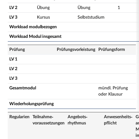
LV 2
Übung
Übung
1
LV 3
Kursus
Selbststudium
Workload modulbezogen
Workload Modul insgesamt
Prüfung
Prüfungsvorleistung
Prüfungsform
LV 1
LV 2
LV 3
Gesamtmodul
mündl. Prüfung
oder Klausur
Wiederholungsprüfung
Regularien
Teilnahme­
Angebots­
Anwesenheits­
G
voraussetzungen
rhythmus
pflicht
a
M
i