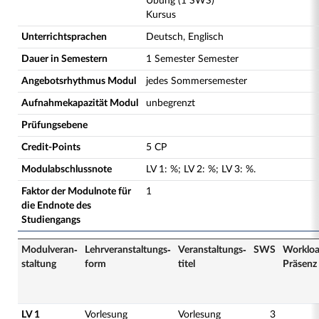
Übung (1 SWS)
Kursus
Unterrichtsprachen
Deutsch, Englisch
Dauer in Semestern
1 Semester Semester
Angebotsrhythmus Modul
jedes Sommersemester
Aufnahmekapazität Modul
unbegrenzt
Prüfungsebene
Credit-Points
5 CP
Modulabschlussnote
LV
1
:
%;
LV
2
:
%;
LV
3
:
%.
Faktor der Modulnote für
1
die Endnote des
Studiengangs
Modulveran­
Lehrveranstaltungs­
Veranstaltungs­
SWS
Worklo
staltung
form
titel
Präsenz
LV 1
Vorlesung
Vorlesung
3