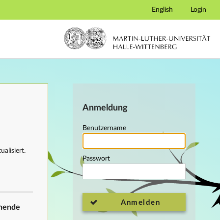
English
Login
Anmeldung
Benutzername
alisiert.
Passwort
Anmelden
ehende