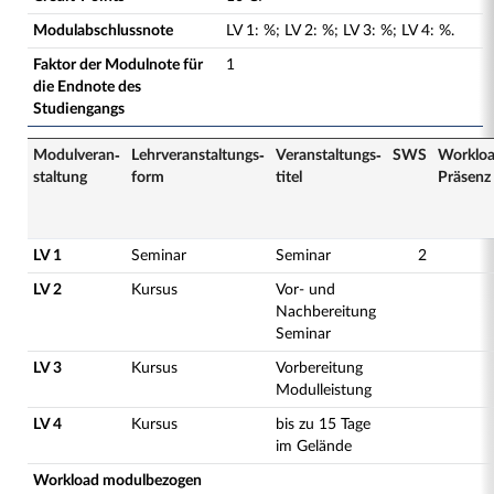
Modulabschlussnote
LV
1
:
%;
LV
2
:
%;
LV
3
:
%;
LV
4
:
%.
Faktor der Modulnote für
1
die Endnote des
Studiengangs
Modulveran­
Lehrveranstaltungs­
Veranstaltungs­
SWS
Worklo
staltung
form
titel
Präsenz
LV 1
Seminar
Seminar
2
LV 2
Kursus
Vor- und
Nachbereitung
Seminar
LV 3
Kursus
Vorbereitung
Modulleistung
LV 4
Kursus
bis zu 15 Tage
im Gelände
Workload modulbezogen