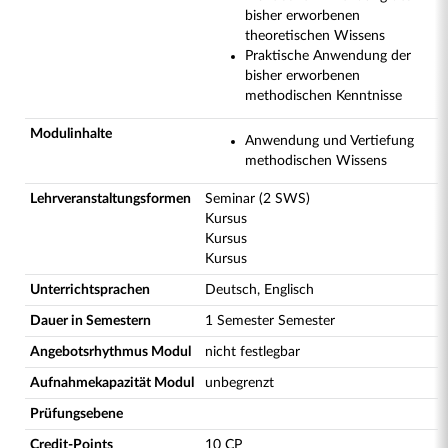
bisher erworbenen
theoretischen Wissens
Praktische Anwendung der
bisher erworbenen
methodischen Kenntnisse
Modulinhalte
Anwendung und Vertiefung
methodischen Wissens
Lehrveranstaltungsformen
Seminar (2 SWS)
Kursus
Kursus
Kursus
Unterrichtsprachen
Deutsch, Englisch
Dauer in Semestern
1 Semester Semester
Angebotsrhythmus Modul
nicht festlegbar
Aufnahmekapazität Modul
unbegrenzt
Prüfungsebene
Credit-Points
10 CP