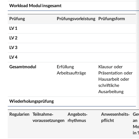
Workload Modul insgesamt
Prüfung
Prüfungsvorleistung
Prüfungsform
LV 1
LV 2
LV 3
LV 4
Gesamtmodul
Erfüllung
Klausur oder
Arbeitsaufträge
Präsentation oder
Hausarbeit oder
schriftliche
Ausarbeitung
Wiederholungsprüfung
Regularien
Teilnahme­
Angebots­
Anwesenheits­
Ge
voraussetzungen
rhythmus
pflicht
an
Mo
in 