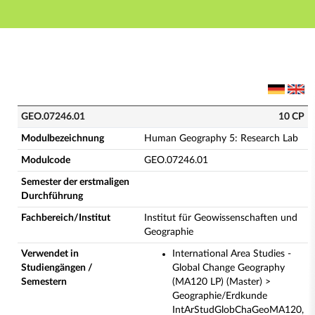
Hauptnavigation
Hauptinhalt
Fußzeile
GEO.07246.01 - Human Geography 5: Research Lab (V
GEO.07246.01
10 CP
Modulbezeichnung
Human Geography 5: Research Lab
Modulcode
GEO.07246.01
Semester der erstmaligen
Durchführung
Fachbereich/Institut
Institut für Geowissenschaften und
Geographie
Verwendet in
International Area Studies -
Studiengängen /
Global Change Geography
Semestern
(MA120 LP) (Master) >
Geographie/Erdkunde
IntArStudGlobChaGeoMA120,