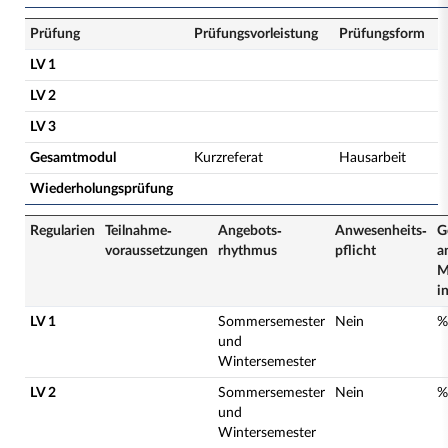
Prüfung
Prüfungsvorleistung
Prüfungsform
LV 1
LV 2
LV 3
Gesamtmodul
Kurzreferat
Hausarbeit
Wiederholungsprüfung
Regularien
Teilnahme­
Angebots­
Anwesenheits­
G
voraussetzungen
rhythmus
pflicht
a
M
i
LV 1
Sommersemester
Nein
%
und
Wintersemester
LV 2
Sommersemester
Nein
%
und
Wintersemester