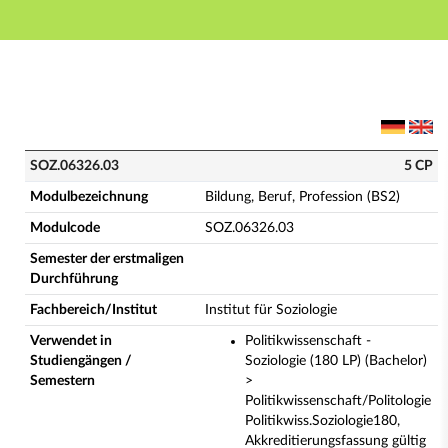
Hauptnavigation
Hauptinhalt
Fußzeile
SOZ.06326.03 - Bildung, Beruf, Profession (BS2) (Vol
SOZ.06326.03
5 CP
Modulbezeichnung
Bildung, Beruf, Profession (BS2)
Modulcode
SOZ.06326.03
Semester der erstmaligen
Durchführung
Fachbereich/Institut
Institut für Soziologie
Verwendet in
Politikwissenschaft -
Studiengängen /
Soziologie (180 LP) (Bachelor)
Semestern
>
Politikwissenschaft/Politologie
Politikwiss.Soziologie180,
Akkreditierungsfassung gültig