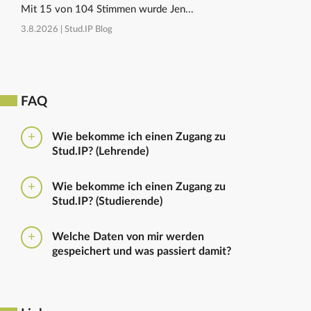
Mit 15 von 104 Stimmen wurde Jen...
3.8.2026 |
Stud.IP Blog
FAQ
Wie bekomme ich einen Zugang zu
Stud.IP? (Lehrende)
Bitte beantragen Sie den Zugang zu Stud.IP mit dem
Wie bekomme ich einen Zugang zu
folgenden
Formular
Haben Sie bereits eine
Stud.IP? (Studierende)
universitäre E-Mail-Adresse, reicht ein formloser
Antrag an
die Administratoren
. Bitte vergessen Sie
Die Anmeldung zum Stud.IP erfolgt mit dem
nicht die Einrichtung zu nennen in die Sie
Welche Daten von mir werden
Nutzerkennzeichen und dem Passwort, das ihr mit
eingetragen werden sollen.
gespeichert und was passiert damit?
euren Immatrikulationsunterlagen erhalten habt. Das
Passwort könnt ihr im
Serviceportal
für Stud.IP und
Ausführliche Informationen zu gespeicherten Daten
für andere IT-Dienste neu setzen.
sowie zur Löschung von Daten finden sich unter
dem Punkt „Datenschutzbestimmung" im Footer.