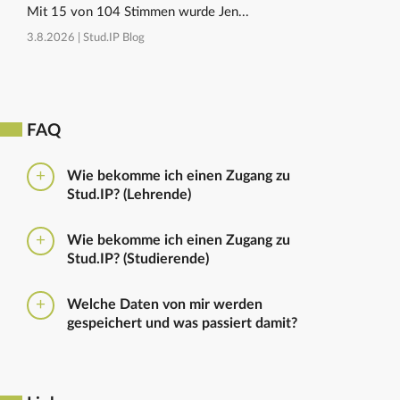
Mit 15 von 104 Stimmen wurde Jen...
3.8.2026 |
Stud.IP Blog
FAQ
Wie bekomme ich einen Zugang zu
Stud.IP? (Lehrende)
Bitte beantragen Sie den Zugang zu Stud.IP mit dem
Wie bekomme ich einen Zugang zu
folgenden
Formular
Haben Sie bereits eine
Stud.IP? (Studierende)
universitäre E-Mail-Adresse, reicht ein formloser
Antrag an
die Administratoren
. Bitte vergessen Sie
Die Anmeldung zum Stud.IP erfolgt mit dem
nicht die Einrichtung zu nennen in die Sie
Welche Daten von mir werden
Nutzerkennzeichen und dem Passwort, das ihr mit
eingetragen werden sollen.
gespeichert und was passiert damit?
euren Immatrikulationsunterlagen erhalten habt. Das
Passwort könnt ihr im
Serviceportal
für Stud.IP und
Ausführliche Informationen zu gespeicherten Daten
für andere IT-Dienste neu setzen.
sowie zur Löschung von Daten finden sich unter
dem Punkt „Datenschutzbestimmung" im Footer.