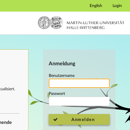
English
Login
Anmeldung
Benutzername
alisiert.
Passwort
Anmelden
ehende