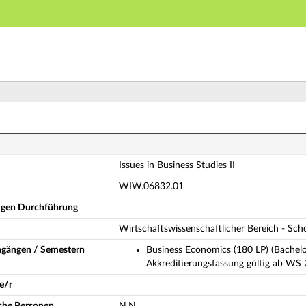
Hauptnavigation
Hauptinhalt
Fußzeile
sues in Business Studies II (Vollständige Modulbeschrei
Issues in Business Studies II
WIW.06832.01
ligen Durchführung
Wirtschaftswissenschaftlicher Bereich - Sc
ngängen / Semestern
Business Economics (180 LP) (Bachelo
Akkreditierungsfassung gültig ab WS
e/r
iche Personen
N.N.