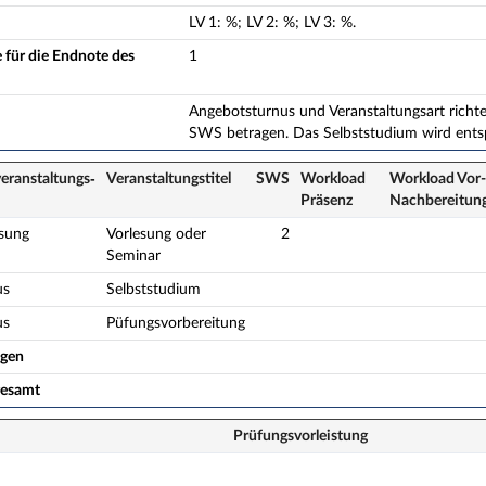
LV
1
:
%;
LV
2
:
%;
LV
3
:
%.
 für die Endnote des
1
Angebotsturnus und Veranstaltungsart richt
SWS betragen. Das Selbststudium wird ents
eranstaltungs­
Veranstaltungs­titel
SWS
Workload
Workload Vor-
Präsenz
Nach­bereitun
esung
Vorlesung oder
2
Seminar
us
Selbststudium
us
Püfungsvorbereitung
ogen
gesamt
Prüfungsvorleistung