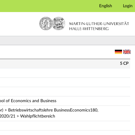
English
Login
bung)
5 CP
hool of Economics and Business
r) > Betriebswirtschaftslehre BusinessEconomics180,
 2020/21 > Wahlpflichtbereich