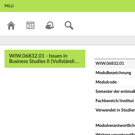
MLU
WIW.06832.01 - Is
WIW.06832.01 - Issues in
Business Studies II (Vollständige
WIW.06832.01
Modulbeschreibung)
Modulbezeichnung
Modulcode
Semester der erstma
Fachbereich/Institut
Verwendet in Studie
Modulverantwortlich
Weitere verantwortl