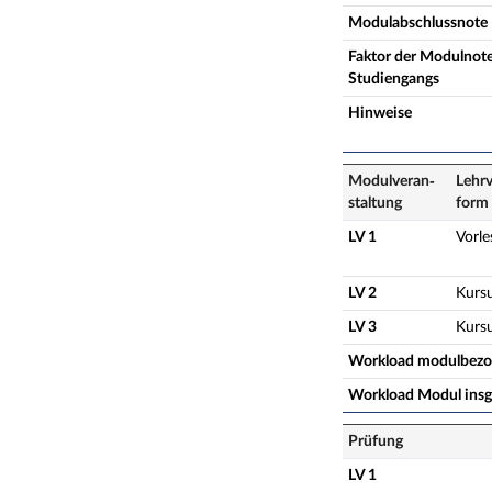
Modulabschlussnote
Faktor der Modulnote
Studiengangs
Hinweise
Modulveran­
Lehrv
staltung
form
LV 1
Vorl
LV 2
Kurs
LV 3
Kurs
Workload modulbez
Workload Modul ins
Prüfung
LV 1