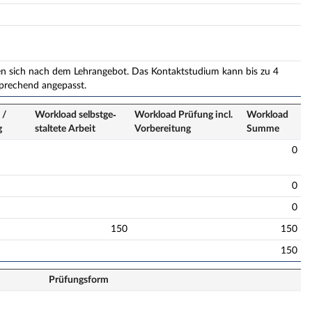
en sich nach dem Lehrangebot. Das Kontaktstudium kann bis zu 4
prechend angepasst.
 /
Workload selbstge­
Workload Prüfung incl.
Workload
g
staltete Arbeit
Vorbereitung
Summe
0
0
0
150
150
150
Prüfungsform