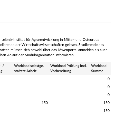
eibniz-Institut für Agrarentwicklung in Mittel- und Osteuropa
dierende der Wirtschaftswissenschaften gelesen. Studierende des
chaften müssen sich sowohl über das Löwenportal anmelden als auch
hen Ablauf der Modulorganisation informieren.
- /
Workload selbstge­
Workload Prüfung incl.
Workload
ng
staltete Arbeit
Vorbereitung
Summe
0
0
0
150
150
150