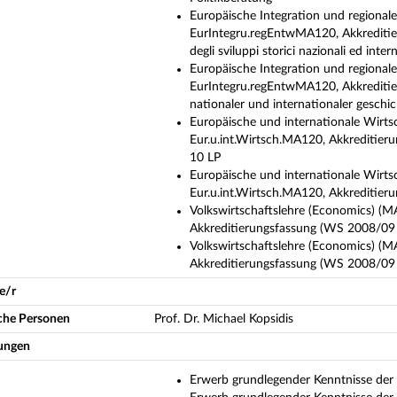
Europäische Integration und regional
EurIntegru.regEntwMA120, Akkrediti
degli sviluppi storici nazionali ed inter
Europäische Integration und regional
EurIntegru.regEntwMA120, Akkredit
nationaler und internationaler geschi
Europäische und internationale Wirts
Eur.u.int.Wirtsch.MA120, Akkreditier
10 LP
Europäische und internationale Wirts
Eur.u.int.Wirtsch.MA120, Akkreditier
Volkswirtschaftslehre (Economics) (
Akkreditierungsfassung (WS 2008/09
Volkswirtschaftslehre (Economics) (
Akkreditierungsfassung (WS 2008/0
e/r
iche Personen
Prof. Dr. Michael Kopsidis
ungen
Erwerb grundlegender Kenntnisse der