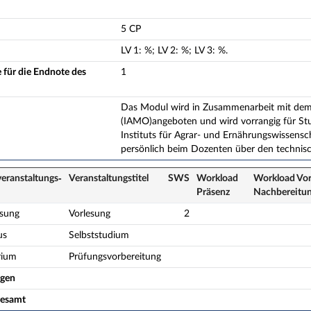
5 CP
LV
1
:
%;
LV
2
:
%;
LV
3
:
%.
 für die Endnote des
1
Das Modul wird in Zusammenarbeit mit dem L
(IAMO)angeboten und wird vorrangig für Stu
Instituts für Agrar- und Ernährungswissens
persönlich beim Dozenten über den technisc
eranstaltungs­
Veranstaltungs­titel
SWS
Workload
Workload Vor
Präsenz
Nach­bereitu
esung
Vorlesung
2
us
Selbststudium
rium
Prüfungsvorbereitung
ogen
gesamt