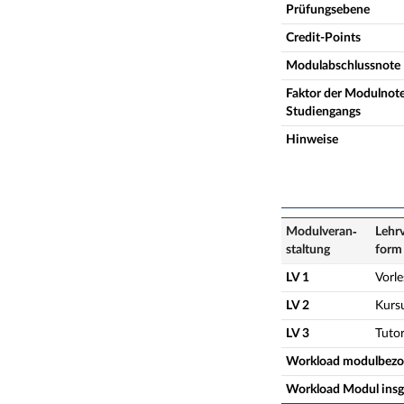
Prüfungsebene
Credit-Points
Modulabschlussnote
Faktor der Modulnote
Studiengangs
Hinweise
Modulveran­
Lehrv
staltung
form
LV 1
Vorl
LV 2
Kurs
LV 3
Tuto
Workload modulbez
Workload Modul ins