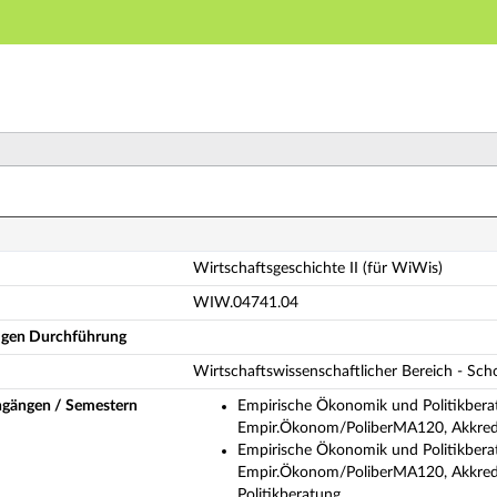
Hauptnavigation
Hauptinhalt
Fußzeile
rtschaftsgeschichte II (für WiWis) (Vollständige Modu
Wirtschaftsgeschichte II (für WiWis)
WIW.04741.04
ligen Durchführung
Wirtschaftswissenschaftlicher Bereich - Sc
ngängen / Semestern
Empirische Ökonomik und Politikberat
Empir.Ökonom/PoliberMA120, Akkredi
Empirische Ökonomik und Politikberat
Empir.Ökonom/PoliberMA120, Akkredi
Politikberatung