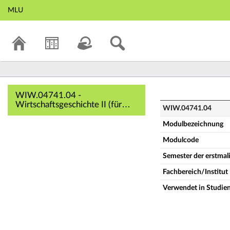
MLU
WIW.04741.04 - Wi
WIW.04741.04 -
Wirtschaftsgeschichte II (für
WIW.04741.04
WiWis) (Vollständige
Modulbeschreibung)
Modulbezeichnung
Modulcode
Semester der erstma
Fachbereich/Institut
Verwendet in Studie