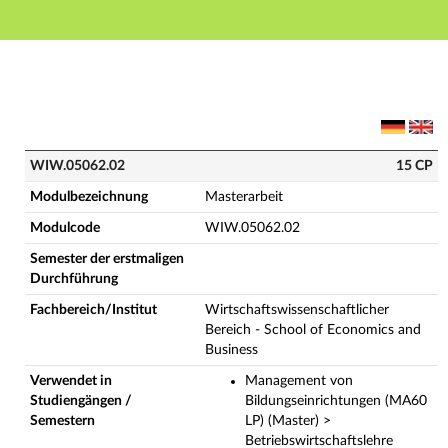
Hauptnavigation
Hauptinhalt
Fußzeile
WIW.05062.02 - Masterarbeit (Vollständige Modulbes
WIW.05062.02
15 CP
Modulbezeichnung
Masterarbeit
Modulcode
WIW.05062.02
Semester der erstmaligen
Durchführung
Fachbereich/Institut
Wirtschaftswissenschaftlicher
Bereich - School of Economics and
Business
Verwendet in
Management von
Studiengängen /
Bildungseinrichtungen (MA60
Semestern
LP) (Master) >
Betriebswirtschaftslehre