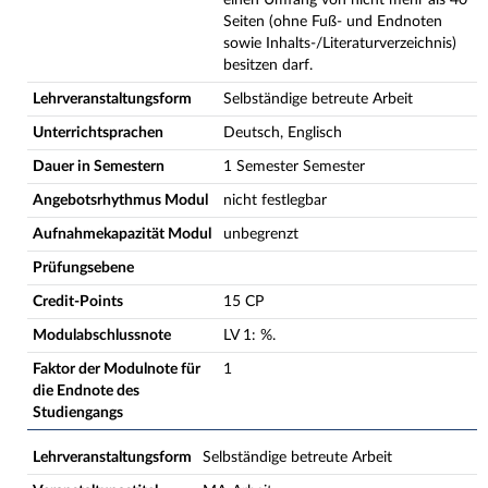
einen Umfang von nicht mehr als 40
Seiten (ohne Fuß- und Endnoten
sowie Inhalts-/Literaturverzeichnis)
besitzen darf.
Lehrveranstaltungsform
Selbständige betreute Arbeit
Unterrichtsprachen
Deutsch, Englisch
Dauer in Semestern
1 Semester Semester
Angebotsrhythmus Modul
nicht festlegbar
Aufnahmekapazität Modul
unbegrenzt
Prüfungsebene
Credit-Points
15 CP
Modulabschlussnote
LV
1
:
%.
Faktor der Modulnote für
1
die Endnote des
Studiengangs
Lehrveranstaltungsform
Selbständige betreute Arbeit