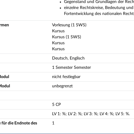
Gegenstand und Grundlagen der Rech
einzelne Rechtskreise, Bedeutung und
Fortentwicklung des nationalen Recht
ormen
Vorlesung (1 SWS)
Kursus
Kursus (1 SWS)
Kursus
Kursus
Deutsch, Englisch
1 Semester Semester
Modul
nicht festlegbar
Modul
unbegrenzt
5 CP
LV
1
:
%;
LV
2
:
%;
LV
3
:
%;
LV
4
:
%;
LV
5
:
%.
 für die Endnote des
1