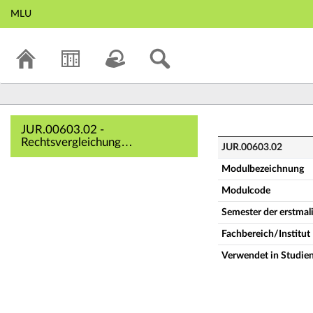
MLU
JUR.00603.02 - Re
JUR.00603.02 -
Rechtsvergleichung
JUR.00603.02
(Vollständige
Modulbeschreibung)
Modulbezeichnung
Modulcode
Semester der erstma
Fachbereich/Institut
Verwendet in Studie