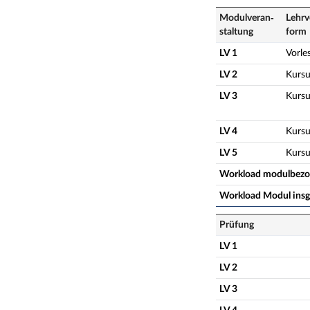
Modulveran­
Lehrv
staltung
form
LV 1
Vorle
LV 2
Kursu
LV 3
Kursu
LV 4
Kursu
LV 5
Kursu
Workload modulbez
Workload Modul ins
Prüfung
LV 1
LV 2
LV 3