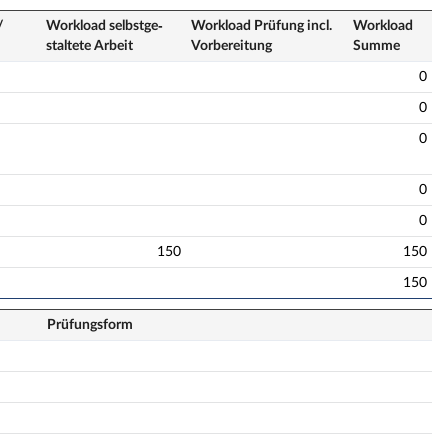
/
Workload selbstge­
Workload Prüfung incl.
Workload
staltete Arbeit
Vorbereitung
Summe
0
0
0
0
0
150
150
150
Prüfungsform