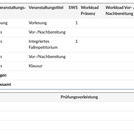
eranstaltungs­
Veranstaltungs­titel
SWS
Workload
Workload Vor- 
Präsenz
Nach­bereitung
sung
Vorlesung
1
s
Vor-/Nachbereitung
s
Integriertes
1
Fallrepetitorium
s
Vor-/Nachbereitung
s
Klausur
ogen
gesamt
Prüfungsvorleistung