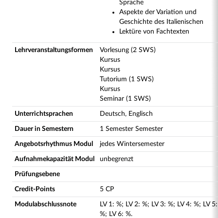
Sprache
Aspekte der Variation und
Geschichte des Italienischen
Lektüre von Fachtexten
Lehrveranstaltungsformen
Vorlesung (2 SWS)
Kursus
Kursus
Tutorium (1 SWS)
Kursus
Seminar (1 SWS)
Unterrichtsprachen
Deutsch, Englisch
Dauer in Semestern
1 Semester Semester
Angebotsrhythmus Modul
jedes Wintersemester
Aufnahmekapazität Modul
unbegrenzt
Prüfungsebene
Credit-Points
5 CP
Modulabschlussnote
LV
1
:
%;
LV
2
:
%;
LV
3
:
%;
LV
4
:
%;
LV
5
:
%;
LV
6
:
%.