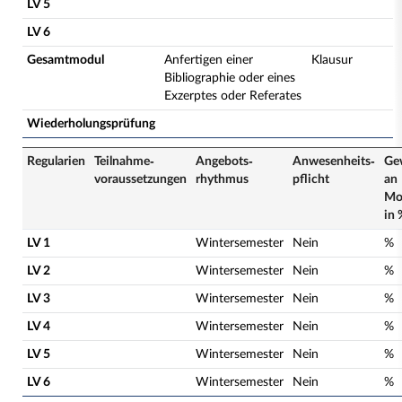
LV 5
LV 6
Gesamtmodul
Anfertigen einer
Klausur
Bibliographie oder eines
Exzerptes oder Referates
Wiederholungsprüfung
Regularien
Teilnahme­
Angebots­
Anwesenheits­
Ge
voraussetzungen
rhythmus
pflicht
an
Mo
in 
LV 1
Wintersemester
Nein
%
LV 2
Wintersemester
Nein
%
LV 3
Wintersemester
Nein
%
LV 4
Wintersemester
Nein
%
LV 5
Wintersemester
Nein
%
LV 6
Wintersemester
Nein
%