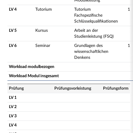
Modulleistung
LV 4
Tutorium
Tutorium
1
Fachspezifische
Schlüsselqualifikationen
LV 5
Kursus
Arbeit an der
Studienleistung (FSQ)
LV 6
Seminar
Grundlagen des
1
wissenschaftlichen
Denkens
Workload modulbezogen
Workload Modul insgesamt
Prüfung
Prüfungsvorleistung
Prüfungsform
LV 1
LV 2
LV 3
LV 4