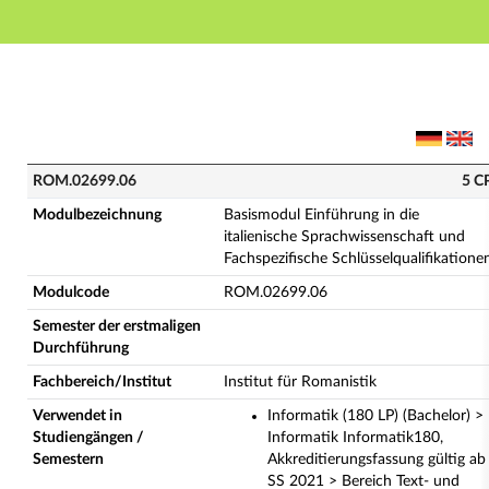
Hauptnavigation
Hauptinhalt
Fußzeile
ROM.02699.06 - Basismodul Einführung in die italieni
ROM.02699.06
5 C
Modulbezeichnung
Basismodul Einführung in die
italienische Sprachwissenschaft und
Fachspezifische Schlüsselqualifikatione
Modulcode
ROM.02699.06
Semester der erstmaligen
Durchführung
Fachbereich/Institut
Institut für Romanistik
Verwendet in
Informatik (180 LP) (Bachelor) >
Studiengängen /
Informatik Informatik180,
Semestern
Akkreditierungsfassung gültig ab
SS 2021 > Bereich Text- und