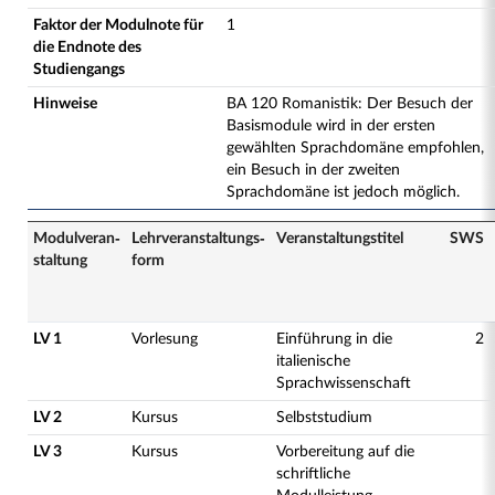
Faktor der Modulnote für
1
die Endnote des
Studiengangs
Hinweise
BA 120 Romanistik: Der Besuch der
Basismodule wird in der ersten
gewählten Sprachdomäne empfohlen,
ein Besuch in der zweiten
Sprachdomäne ist jedoch möglich.
Modulveran­
Lehrveranstaltungs­
Veranstaltungs­titel
SWS
staltung
form
LV 1
Vorlesung
Einführung in die
2
italienische
Sprachwissenschaft
LV 2
Kursus
Selbststudium
LV 3
Kursus
Vorbereitung auf die
schriftliche