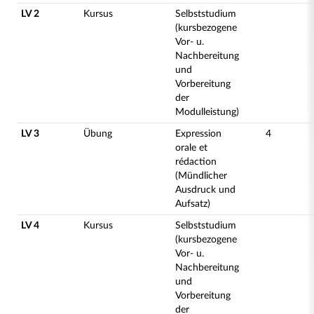
LV 2
Kursus
Selbststudium
(kursbezogene
Vor- u.
Nachbereitung
und
Vorbereitung
der
Modulleistung)
LV 3
Übung
Expression
4
orale et
rédaction
(Mündlicher
Ausdruck und
Aufsatz)
LV 4
Kursus
Selbststudium
(kursbezogene
Vor- u.
Nachbereitung
und
Vorbereitung
der