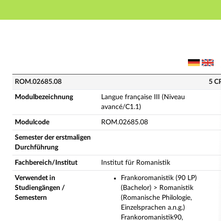
Hauptnavigation
Hauptinhalt
Fußzeile
ROM.02685.08 - Langue française III (Niveau avancé/
ROM.02685.08
5 C
Modulbezeichnung
Langue française III (Niveau
avancé/C1.1)
Modulcode
ROM.02685.08
Semester der erstmaligen
Durchführung
Fachbereich/Institut
Institut für Romanistik
Verwendet in
Frankoromanistik (90 LP)
Studiengängen /
(Bachelor) > Romanistik
Semestern
(Romanische Philologie,
Einzelsprachen a.n.g.)
Frankoromanistik90,