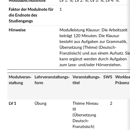
Modulabschlussnote
LV
1
:
%;
LV
2
:
%;
LV
3
:
%;
LV
4
:
%.
Faktor der Modulnote für
1
die Endnote des
Studiengangs
Hinweise
Modulleistung Klausur: Die Arbeitszeit
beträgt 120 Minuten. Die Klausur
besteht aus Aufgaben zur Grammatik,
Übersetzung (Thème) (Deutsch-
Französisch) und aus einem Aufsatz. Si
kann ergänzt werden durch Aufgaben
zum Lese- und/oder Hörverstehen.
Modulveran­
Lehrveranstaltungs­
Veranstaltungs­
SWS
Worklo
staltung
form
titel
Präsenz
LV 1
Übung
Thème Niveau
2
III
(Übersetzung
Deutsch-
Französisch)