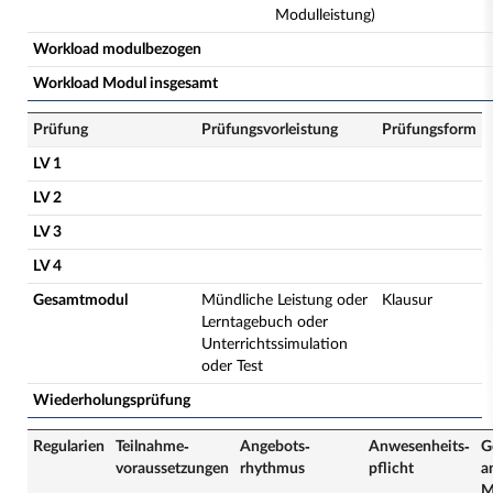
Modulleistung)
Workload modulbezogen
Workload Modul insgesamt
Prüfung
Prüfungsvorleistung
Prüfungsform
LV 1
LV 2
LV 3
LV 4
Gesamtmodul
Mündliche Leistung oder
Klausur
Lerntagebuch oder
Unterrichtssimulation
oder Test
Wiederholungsprüfung
Regularien
Teilnahme­
Angebots­
Anwesenheits­
G
voraussetzungen
rhythmus
pflicht
a
M