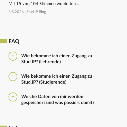
Mit 15 von 104 Stimmen wurde Jen...
3.8.2026 |
Stud.IP Blog
FAQ
Wie bekomme ich einen Zugang zu
Stud.IP? (Lehrende)
Bitte beantragen Sie den Zugang zu Stud.IP mit dem
Wie bekomme ich einen Zugang zu
folgenden
Formular
Haben Sie bereits eine
Stud.IP? (Studierende)
universitäre E-Mail-Adresse, reicht ein formloser
Antrag an
die Administratoren
. Bitte vergessen Sie
Die Anmeldung zum Stud.IP erfolgt mit dem
nicht die Einrichtung zu nennen in die Sie
Welche Daten von mir werden
Nutzerkennzeichen und dem Passwort, das ihr mit
eingetragen werden sollen.
gespeichert und was passiert damit?
euren Immatrikulationsunterlagen erhalten habt. Das
Passwort könnt ihr im
Serviceportal
für Stud.IP und
Ausführliche Informationen zu gespeicherten Daten
für andere IT-Dienste neu setzen.
sowie zur Löschung von Daten finden sich unter
dem Punkt „Datenschutzbestimmung" im Footer.