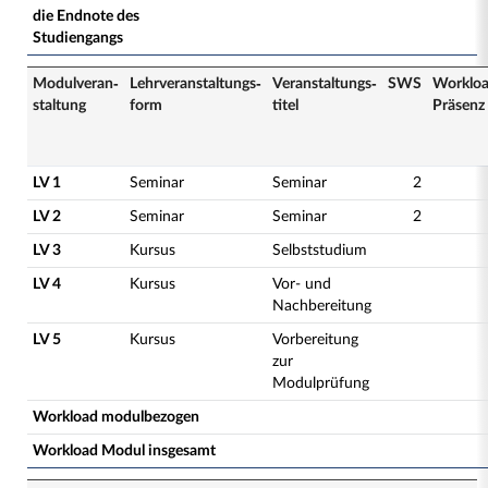
die Endnote des
Studiengangs
Modulveran­
Lehrveranstaltungs­
Veranstaltungs­
SWS
Worklo
staltung
form
titel
Präsenz
LV 1
Seminar
Seminar
2
LV 2
Seminar
Seminar
2
LV 3
Kursus
Selbststudium
LV 4
Kursus
Vor- und
Nachbereitung
LV 5
Kursus
Vorbereitung
zur
Modulprüfung
Workload modulbezogen
Workload Modul insgesamt