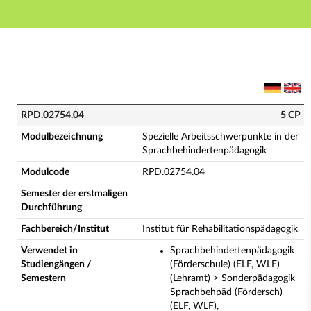
Hauptnavigation
Hauptinhalt
Fußzeile
RPD.02754.04 - Spezielle Arbeitsschwerpunkte in de
RPD.02754.04
5 CP
Modulbezeichnung
Spezielle Arbeitsschwerpunkte in der
Sprachbehindertenpädagogik
Modulcode
RPD.02754.04
Semester der erstmaligen
Durchführung
Fachbereich/Institut
Institut für Rehabilitationspädagogik
Verwendet in
Sprachbehindertenpädagogik
Studiengängen /
(Förderschule) (ELF, WLF)
Semestern
(Lehramt) > Sonderpädagogik
Sprachbehpäd (Fördersch)
(ELF, WLF),