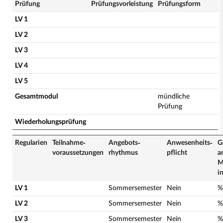
Prüfung
Prüfungsvorleistung
Prüfungsform
LV 1
LV 2
LV 3
LV 4
LV 5
Gesamtmodul
mündliche
Prüfung
Wiederholungsprüfung
Regularien
Teilnahme­
Angebots­
Anwesenheits­
G
voraussetzungen
rhythmus
pflicht
a
M
i
LV 1
Sommersemester
Nein
%
LV 2
Sommersemester
Nein
%
LV 3
Sommersemester
Nein
%