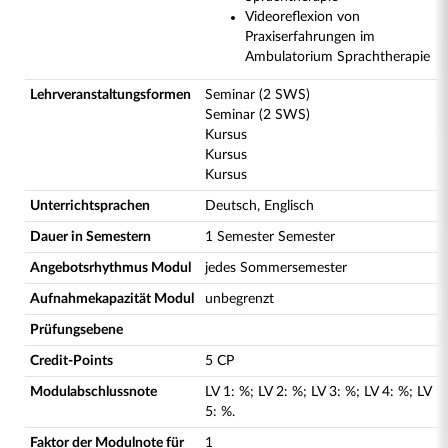
Videoreflexion von
Praxiserfahrungen im
Ambulatorium Sprachtherapie
Lehrveranstaltungsformen
Seminar (2 SWS)
Seminar (2 SWS)
Kursus
Kursus
Kursus
Unterrichtsprachen
Deutsch, Englisch
Dauer in Semestern
1 Semester Semester
Angebotsrhythmus Modul
jedes Sommersemester
Aufnahmekapazität Modul
unbegrenzt
Prüfungsebene
Credit-Points
5 CP
Modulabschlussnote
LV
1
:
%;
LV
2
:
%;
LV
3
:
%;
LV
4
:
%;
LV
5
:
%.
Faktor der Modulnote für
1