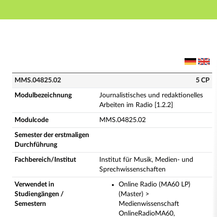
Hauptnavigation
Hauptinhalt
Fußzeile
MMS.04825.02 - Journalistisches und redaktionelles A
MMS.04825.02
5 CP
Modulbezeichnung
Journalistisches und redaktionelles
Arbeiten im Radio [1.2.2]
Modulcode
MMS.04825.02
Semester der erstmaligen
Durchführung
Fachbereich/Institut
Institut für Musik, Medien- und
Sprechwissenschaften
Verwendet in
Online Radio (MA60 LP)
Studiengängen /
(Master) >
Semestern
Medienwissenschaft
OnlineRadioMA60,