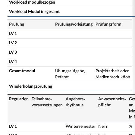
Workload modulbezogen
Workload Modul insgesamt
Prüfung
Prüfungsvorleistung
Prüfungsform
LV 1
LV 2
LV 3
LV 4
Gesamtmodul
Übungsaufgabe,
Projektarbeit oder
Referat
Medienproduktion
Wiederholungsprüfung
Regularien
Teilnahme­
Angebots­
Anwesenheits­
Ge
voraussetzungen
rhythmus
pflicht
an
Mo
in 
LV 1
Wintersemester
Nein
%