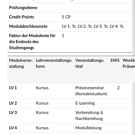
Prüfungsebene
Credit-Points
5 CP
Modulabschlussnote
LV
1
:
%;
LV
2
:
%;
LV
3
:
%;
LV
4
:
%.
Faktor der Modulnote für
1
die Endnote des
Studiengangs
Modulveran­
Lehrveranstaltungs­
Veranstaltungs­
SWS
Workl
staltung
form
titel
Präse
LV 1
Kursus
Präsenzseminar
2
(Kontaktstudium)
LV 2
Kursus
E-Learning
LV 3
Kursus
Vorbereitung &
Nachbereitung
LV 4
Kursus
Modulleistung