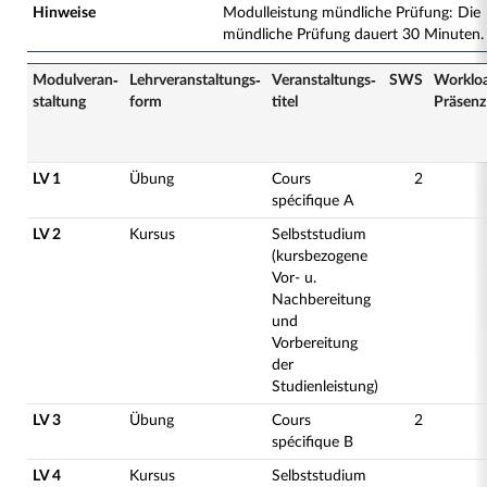
Hinweise
Modulleistung mündliche Prüfung: Die
mündliche Prüfung dauert 30 Minuten.
Modulveran­
Lehrveranstaltungs­
Veranstaltungs­
SWS
Worklo
staltung
form
titel
Präsenz
LV 1
Übung
Cours
2
spécifique A
LV 2
Kursus
Selbststudium
(kursbezogene
Vor- u.
Nachbereitung
und
Vorbereitung
der
Studienleistung)
LV 3
Übung
Cours
2
spécifique B
LV 4
Kursus
Selbststudium