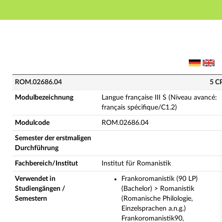
Hauptnavigation
Hauptinhalt
Fußzeile
ROM.02686.04 - Langue française III S (Niveau avancé
ROM.02686.04
5 C
Modulbezeichnung
Langue française III S (Niveau avancé:
français spécifique/C1.2)
Modulcode
ROM.02686.04
Semester der erstmaligen
Durchführung
Fachbereich/Institut
Institut für Romanistik
Verwendet in
Frankoromanistik (90 LP)
Studiengängen /
(Bachelor) > Romanistik
Semestern
(Romanische Philologie,
Einzelsprachen a.n.g.)
Frankoromanistik90,