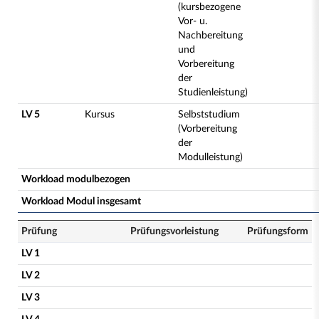
(kursbezogene
Vor- u.
Nachbereitung
und
Vorbereitung
der
Studienleistung)
LV 5
Kursus
Selbststudium
(Vorbereitung
der
Modulleistung)
Workload modulbezogen
Workload Modul insgesamt
Prüfung
Prüfungsvorleistung
Prüfungsform
LV 1
LV 2
LV 3