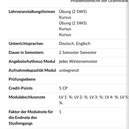
Problembereiche der Grammatik
Lehrveranstaltungsformen
Übung (2 SWS)
Kursus
Übung (2 SWS)
Kursus
Kursus
Unterrichtsprachen
Deutsch, Englisch
Dauer in Semestern
2 Semester Semester
Angebotsrhythmus Modul
jedes Wintersemester
Aufnahmekapazität Modul
unbegrenzt
Prüfungsebene
Credit-Points
5 CP
Modulabschlussnote
LV
1
:
%;
LV
2
:
%;
LV
3
:
%;
LV
4
:
%;
LV
5
:
%.
Faktor der Modulnote für
1
die Endnote des
Studiengangs