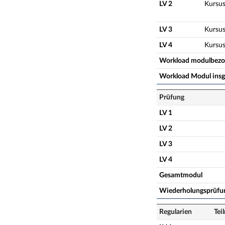
LV 2
Kursu
LV 3
Kursu
LV 4
Kursu
Workload modulbez
Workload Modul ins
Prüfung
LV 1
LV 2
LV 3
LV 4
Gesamtmodul
Wiederholungsprüfu
Regularien
Tei