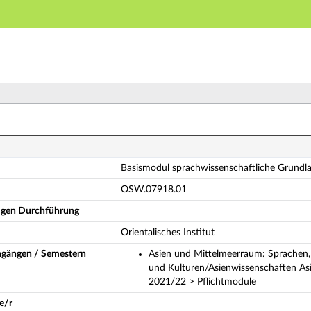
Hauptnavigation
Hauptinhalt
Fußzeile
sismodul sprachwissenschaftliche Grundlagen (Vollstä
Basismodul sprachwissenschaftliche Grundl
OSW.07918.01
ligen Durchführung
Orientalisches Institut
ngängen / Semestern
Asien und Mittelmeerraum: Sprachen, 
und Kulturen/Asienwissenschaften As
2021/22 > Pflichtmodule
e/r