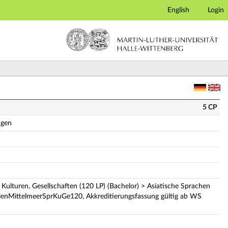
English
Login
ndige Modulbeschreibung)
5 CP
agen
Kulturen, Gesellschaften (120 LP) (Bachelor) > Asiatische Sprachen
ienMittelmeerSprKuGe120, Akkreditierungsfassung gültig ab WS