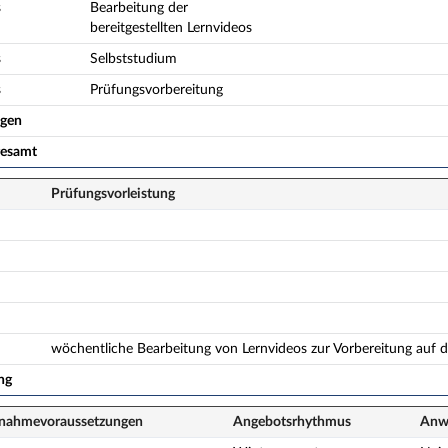
s
Bearbeitung der
bereitgestellten Lernvideos
s
Selbststudium
s
Prüfungsvorbereitung
ogen
gesamt
Prüfungsvorleistung
wöchentliche Bearbeitung von Lernvideos zur Vorbereitung auf di
ng
lnahme­voraussetzungen
Angebots­rhythmus
Anwe