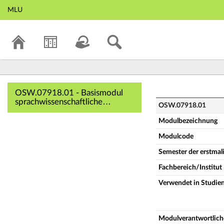
MLU
OSW.07918.01 - Ba
OSW.07918.01 - Basismodul
sprachwissenschaftliche
OSW.07918.01
Grundlagen (Vollständige
Modulbeschreibung)
Modulbezeichnung
Modulcode
Semester der erstma
Fachbereich/Institut
Verwendet in Studie
Modulverantwortlich