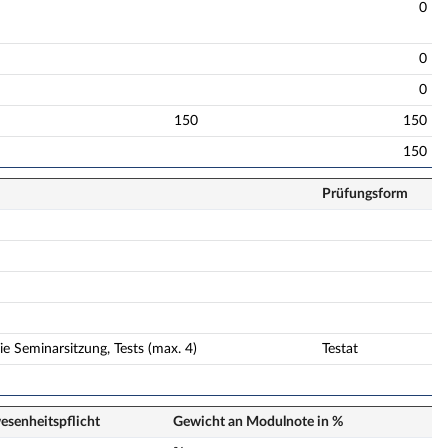
0
0
0
150
150
150
Prüfungsform
e Seminarsitzung, Tests (max. 4)
Testat
senheits­pflicht
Gewicht an Modulnote in %