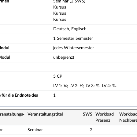
ormen
Seminar (2 SWS)
Kursus
Kursus
Kursus
Deutsch, Englisch
1 Semester Semester
Modul
jedes Wintersemester
Modul
unbegrenzt
5 CP
LV
1
:
%;
LV
2
:
%;
LV
3
:
%;
LV
4
:
%.
 für die Endnote des
1
ranstaltungs­
Veranstaltungs­titel
SWS
Workload
Workload
Präsenz
Nach­ber
ar
Seminar
2