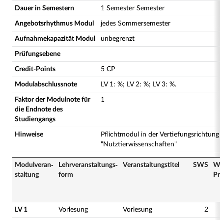
Dauer in Semestern
1 Semester Semester
Angebotsrhythmus Modul
jedes Sommersemester
Aufnahmekapazität Modul
unbegrenzt
Prüfungsebene
Credit-Points
5 CP
Modulabschlussnote
LV
1
:
%;
LV
2
:
%;
LV
3
:
%.
Faktor der Modulnote für
1
die Endnote des
Studiengangs
Hinweise
Pflichtmodul in der Vertiefungsrichtung
"Nutztierwissenschaften"
Modulveran­
Lehrveranstaltungs­
Veranstaltungs­titel
SWS
W
staltung
form
Pr
LV 1
Vorlesung
Vorlesung
2