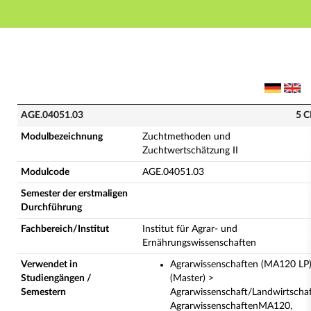
Hauptnavigation
Hauptinhalt
Fußzeile
AGE.04051.03 - Zuchtmethoden und Zuchtwertschätzun
AGE.04051.03
5 C
Modulbezeichnung
Zuchtmethoden und
Zuchtwertschätzung II
Modulcode
AGE.04051.03
Semester der erstmaligen
Durchführung
Fachbereich/Institut
Institut für Agrar- und
Ernährungswissenschaften
Verwendet in
Agrarwissenschaften (MA120 LP
Studiengängen /
(Master) >
Semestern
Agrarwissenschaft/Landwirtscha
AgrarwissenschaftenMA120,