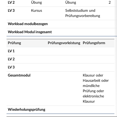
LV 2
Übung
Übung
2
LV 3
Kursus
Selbststudium und
Prüfungsvorbereitung
Workload modulbezogen
Workload Modul insgesamt
Prüfung
Prüfungsvorleistung
Prüfungsform
LV 1
LV 2
LV 3
Gesamtmodul
Klausur oder
Hausarbeit oder
mündliche
Prüfung oder
elektronische
Klausur
Wiederholungsprüfung