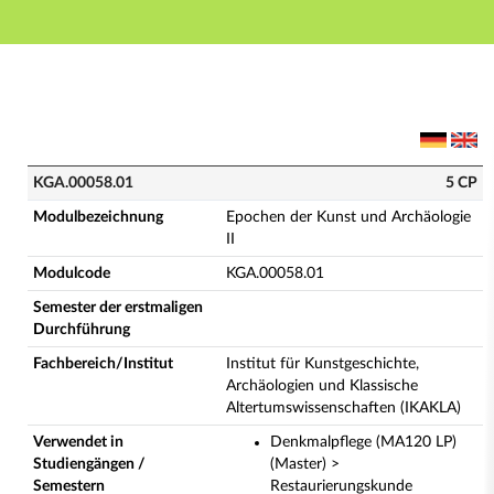
Hauptnavigation
Hauptinhalt
Fußzeile
KGA.00058.01 - Epochen der Kunst und Archäologie II
KGA.00058.01
5 CP
Modulbezeichnung
Epochen der Kunst und Archäologie
II
Modulcode
KGA.00058.01
Semester der erstmaligen
Durchführung
Fachbereich/Institut
Institut für Kunstgeschichte,
Archäologien und Klassische
Altertumswissenschaften (IKAKLA)
Verwendet in
Denkmalpflege (MA120 LP)
Studiengängen /
(Master) >
Semestern
Restaurierungskunde