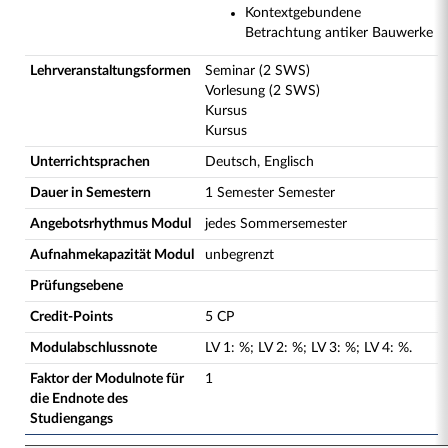
Kontextgebundene
Betrachtung antiker Bauwerke
Lehrveranstaltungsformen
Seminar (2 SWS)
Vorlesung (2 SWS)
Kursus
Kursus
Unterrichtsprachen
Deutsch, Englisch
Dauer in Semestern
1 Semester Semester
Angebotsrhythmus Modul
jedes Sommersemester
Aufnahmekapazität Modul
unbegrenzt
Prüfungsebene
Credit-Points
5 CP
Modulabschlussnote
LV
1
:
%;
LV
2
:
%;
LV
3
:
%;
LV
4
:
%.
Faktor der Modulnote für
1
die Endnote des
Studiengangs