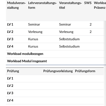
Modulveran­
Lehrveranstaltungs­
Veranstaltungs­
SWS
Worklo
staltung
form
titel
Präsenz
LV 1
Seminar
Seminar
2
LV 2
Vorlesung
Vorlesung
2
LV 3
Kursus
Selbststudium
LV 4
Kursus
Selbststudium
Workload modulbezogen
Workload Modul insgesamt
Prüfung
Prüfungsvorleistung
Prüfungsform
LV 1
LV 2
LV 3
LV 4