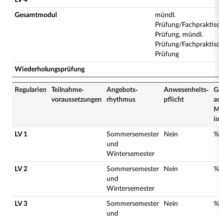
LV 4
Gesamtmodul
mündl.
Prüfung/Fachpraktis
Prüfung, mündl.
Prüfung/Fachpraktis
Prüfung
Wiederholungsprüfung
Regularien
Teilnahme­
Angebots­
Anwesenheits­
G
voraussetzungen
rhythmus
pflicht
a
M
i
LV 1
Sommersemester
Nein
%
und
Wintersemester
LV 2
Sommersemester
Nein
%
und
Wintersemester
LV 3
Sommersemester
Nein
%
und