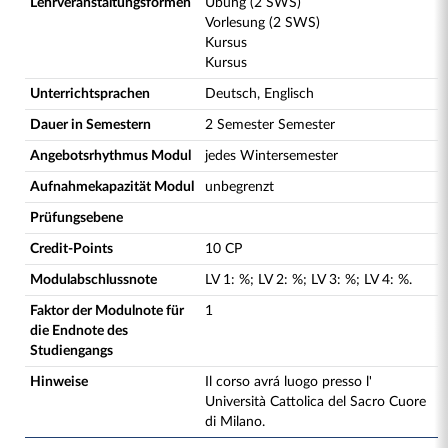
Lehrveranstaltungsformen
Übung (2 SWS)
Vorlesung (2 SWS)
Kursus
Kursus
Unterrichtsprachen
Deutsch, Englisch
Dauer in Semestern
2 Semester Semester
Angebotsrhythmus Modul
jedes Wintersemester
Aufnahmekapazität Modul
unbegrenzt
Prüfungsebene
Credit-Points
10 CP
Modulabschlussnote
LV
1
:
%;
LV
2
:
%;
LV
3
:
%;
LV
4
:
%.
Faktor der Modulnote für
1
die Endnote des
Studiengangs
Hinweise
Il corso avrá luogo presso l'
Università Cattolica del Sacro Cuore
di Milano.