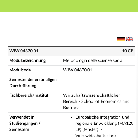
Hauptnavigation
Hauptinhalt
Fußzeile
WIW.04670.01 - Metodologia delle scienze sociali (Vo
WIW.04670.01
10 CP
Modulbezeichnung
Metodologia delle scienze sociali
Modulcode
WIW.04670.01
Semester der erstmaligen
Durchführung
Fachbereich/Institut
Wirtschaftswissenschaftlicher
Bereich - School of Economics and
Business
Verwendet in
Europäische Integration und
Studiengängen /
regionale Entwicklung (MA120
Semestern
LP) (Master) >
Volkswirtschaftslehre