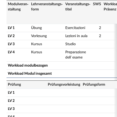
Modulveran­
Lehrveranstaltungs­
Veranstaltungs­
SWS
Worklo
staltung
form
titel
Präsenz
LV 1
Übung
Esercitazioni
2
LV 2
Vorlesung
Lezioni in aula
2
LV 3
Kursus
Studio
LV 4
Kursus
Preparazione
dell`esame
Workload modulbezogen
Workload Modul insgesamt
Prüfung
Prüfungsvorleistung
Prüfungsform
LV 1
LV 2
LV 3