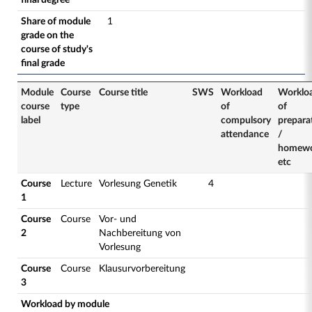
final degree
Share of module
1
grade on the
course of study's
final grade
Module
Course
Course title
SWS
Workload
Worklo
course
type
of
of
label
compulsory
prepara
attendance
/
homew
etc
Course
Lecture
Vorlesung Genetik
4
1
Course
Course
Vor- und
2
Nachbereitung von
Vorlesung
Course
Course
Klausurvorbereitung
3
Workload by module