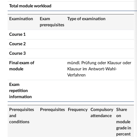
Total module workload
Examination
Exam
Type of examination
prerequisites
Course 1
Course 2
Course 3
Final exam of
mündl. Prüfung oder Klausur oder
module
Klausur im Antwort-Wahl-
Verfahren
Exam
repetition
information
Prerequisites
Prerequisites
Frequency
Compulsory
Share
and
attendance
on
conditions
module
grade in
percent