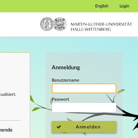
English
Login
Anmeldung
Benutzername
alisiert.
Passwort
Anmelden
ehende