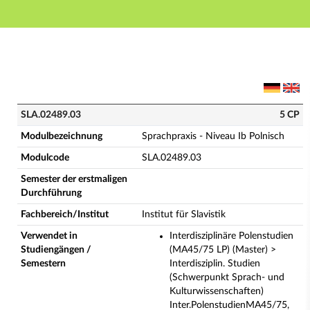
Hauptnavigation
Hauptinhalt
Fußzeile
SLA.02489.03 - Sprachpraxis - Niveau Ib Polnisch (Vo
SLA.02489.03
5 CP
Modulbezeichnung
Sprachpraxis - Niveau Ib Polnisch
Modulcode
SLA.02489.03
Semester der erstmaligen
Durchführung
Fachbereich/Institut
Institut für Slavistik
Verwendet in
Interdisziplinäre Polenstudien
Studiengängen /
(MA45/75 LP) (Master) >
Semestern
Interdisziplin. Studien
(Schwerpunkt Sprach- und
Kulturwissenschaften)
Inter.PolenstudienMA45/75,