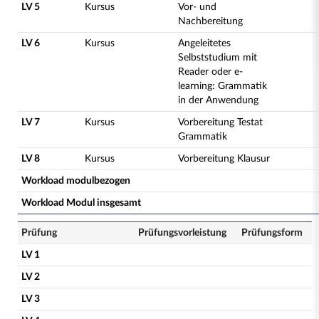
LV 5
Kursus
Vor- und
Nachbereitung
LV 6
Kursus
Angeleitetes
Selbststudium mit
Reader oder e-
learning: Grammatik
in der Anwendung
LV 7
Kursus
Vorbereitung Testat
Grammatik
LV 8
Kursus
Vorbereitung Klausur
Workload modulbezogen
Workload Modul insgesamt
Prüfung
Prüfungsvorleistung
Prüfungsform
LV 1
LV 2
LV 3