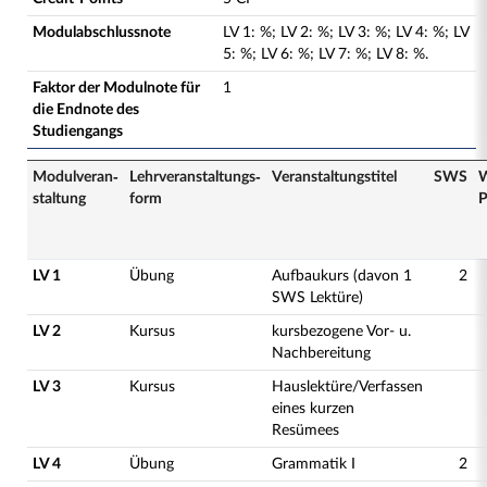
Modulabschlussnote
LV
1
:
%;
LV
2
:
%;
LV
3
:
%;
LV
4
:
%;
LV
5
:
%;
LV
6
:
%;
LV
7
:
%;
LV
8
:
%.
Faktor der Modulnote für
1
die Endnote des
Studiengangs
Modulveran­
Lehrveranstaltungs­
Veranstaltungs­titel
SWS
W
staltung
form
P
LV 1
Übung
Aufbaukurs (davon 1
2
SWS Lektüre)
LV 2
Kursus
kursbezogene Vor- u.
Nachbereitung
LV 3
Kursus
Hauslektüre/Verfassen
eines kurzen
Resümees
LV 4
Übung
Grammatik I
2