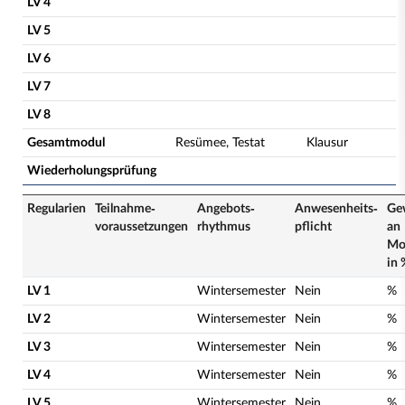
LV 4
LV 5
LV 6
LV 7
LV 8
Gesamtmodul
Resümee, Testat
Klausur
Wiederholungsprüfung
Regularien
Teilnahme­
Angebots­
Anwesenheits­
Ge
voraussetzungen
rhythmus
pflicht
an
Mo
in 
LV 1
Wintersemester
Nein
%
LV 2
Wintersemester
Nein
%
LV 3
Wintersemester
Nein
%
LV 4
Wintersemester
Nein
%
LV 5
Wintersemester
Nein
%