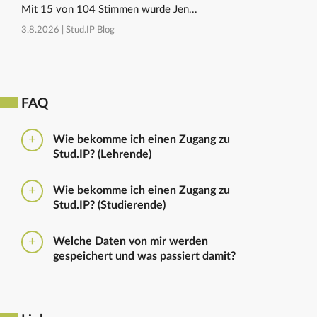
Mit 15 von 104 Stimmen wurde Jen...
3.8.2026 |
Stud.IP Blog
FAQ
Wie bekomme ich einen Zugang zu
Stud.IP? (Lehrende)
Bitte beantragen Sie den Zugang zu Stud.IP mit dem
Wie bekomme ich einen Zugang zu
folgenden
Formular
Haben Sie bereits eine
Stud.IP? (Studierende)
universitäre E-Mail-Adresse, reicht ein formloser
Antrag an
die Administratoren
. Bitte vergessen Sie
Die Anmeldung zum Stud.IP erfolgt mit dem
nicht die Einrichtung zu nennen in die Sie
Welche Daten von mir werden
Nutzerkennzeichen und dem Passwort, das ihr mit
eingetragen werden sollen.
gespeichert und was passiert damit?
euren Immatrikulationsunterlagen erhalten habt. Das
Passwort könnt ihr im
Serviceportal
für Stud.IP und
Ausführliche Informationen zu gespeicherten Daten
für andere IT-Dienste neu setzen.
sowie zur Löschung von Daten finden sich unter
dem Punkt „Datenschutzbestimmung" im Footer.