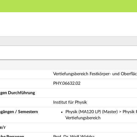
Hauptnavigation
Hauptinhalt
Fußzeile
rtiefungsbereich Festkörper- und Oberflächenphysik (
Vertiefungsbereich Festkörper- und Oberfl
PHY.06632.02
ligen Durchführung
Institut für Physik
ngängen / Semestern
Physik (MA120 LP) (Master) > Physik
Vertiefungsbereich
e/r
iche Personen
Prof. Dr. Wolf Widdra