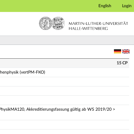
English
Login
vertPM-FKO) (Vollständige Modulbeschreibung)
15 CP
ächenphysik (vertPM-FKO)
 PhysikMA120, Akkreditierungsfassung gültig ab WS 2019/20 >