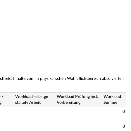
chließt Inhalte von im physikalischen Wahlpflichtbereich absolvierten
 /
Workload selbstge­
Workload Prüfung incl.
Workload
g
staltete Arbeit
Vorbereitung
Summe
0
0