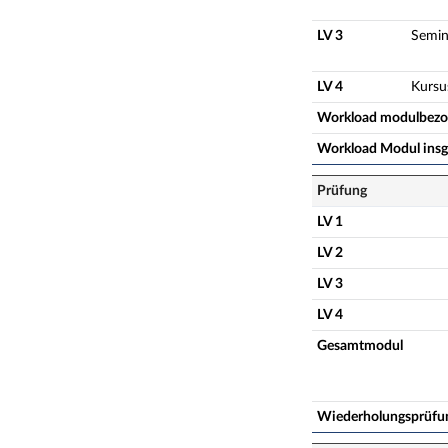
LV 3
Semin
LV 4
Kursu
Workload modulbez
Workload Modul ins
Prüfung
LV 1
LV 2
LV 3
LV 4
Gesamtmodul
Wiederholungsprüfu