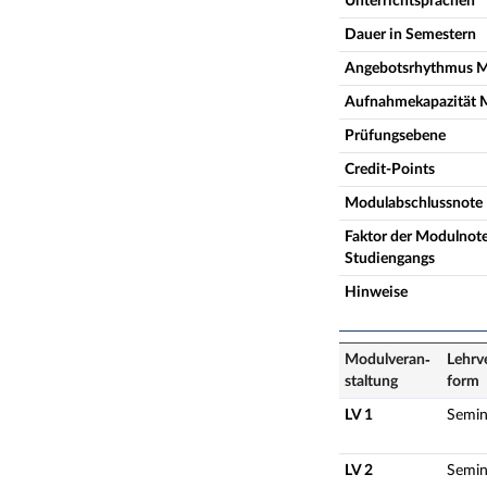
Unterrichtsprachen
Dauer in Semestern
Angebotsrhythmus 
Aufnahmekapazität 
Prüfungsebene
Credit-Points
Modulabschlussnote
Faktor der Modulnote
Studiengangs
Hinweise
Modulveran­
Lehrv
staltung
form
LV 1
Semin
LV 2
Semin