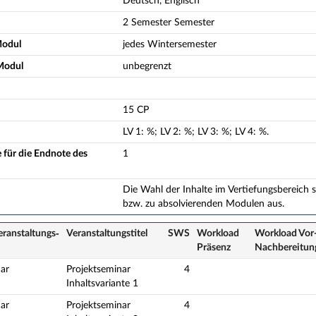
Deutsch, Englisch
2 Semester Semester
Modul
jedes Wintersemester
Modul
unbegrenzt
15 CP
LV
1
:
%;
LV
2
:
%;
LV
3
:
%;
LV
4
:
%.
 für die Endnote des
1
Die Wahl der Inhalte im Vertiefungsbereich s
bzw. zu absolvierenden Modulen aus.
eranstaltungs­
Veranstaltungs­titel
SWS
Workload
Workload Vor-
Präsenz
Nach­bereitun
ar
Projektseminar
4
Inhaltsvariante 1
ar
Projektseminar
4