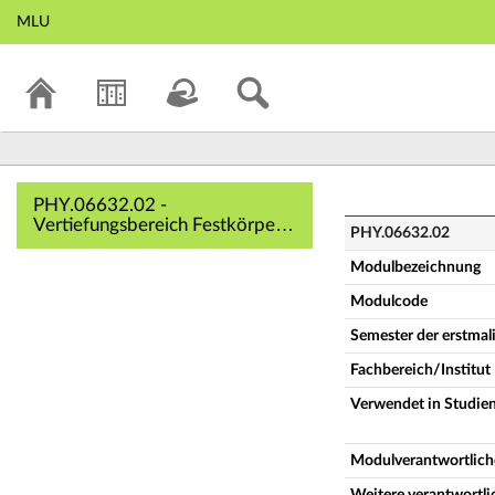
MLU
PHY.06632.02 - Ve
PHY.06632.02 -
Vertiefungsbereich Festkörper-
PHY.06632.02
und Oberflächenphysik
(vertPM-FKO) (Vollständige
Modulbezeichnung
Modulbeschreibung)
Modulcode
Semester der erstma
Fachbereich/Institut
Verwendet in Studie
Modulverantwortlich
Weitere verantwortl