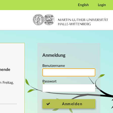
English
Login
Anmeldung
Benutzername
ehende
Passwort
 Freitag,
Anmelden