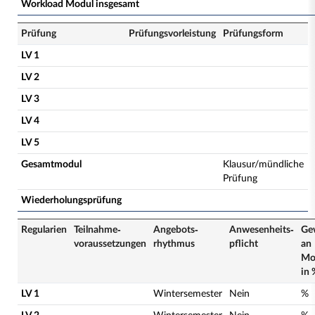
Workload Modul insgesamt
Prüfung
Prüfungsvorleistung
Prüfungsform
LV 1
LV 2
LV 3
LV 4
LV 5
Gesamtmodul
Klausur/mündliche
Prüfung
Wiederholungsprüfung
Regularien
Teilnahme­
Angebots­
Anwesenheits­
Ge
voraussetzungen
rhythmus
pflicht
an
Mo
in 
LV 1
Wintersemester
Nein
%