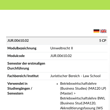
Hauptnavigation
Hauptinhalt
Fußzeile
JUR.00610.02 - Umweltrecht II (Vollständige Modulbe
JUR.00610.02
5 CP
Modulbezeichnung
Umweltrecht II
Modulcode
JUR.00610.02
Semester der erstmaligen
Durchführung
Fachbereich/Institut
Juristischer Bereich - Law School
Verwendet in
Betriebswirtschaftslehre
Studiengängen /
(Business Studies) (MA120 LP)
Semestern
(Master) >
Betriebswirtschaftslehre BWL
(Business Stud.)MA120,
Akkreditierungsfassung (WS