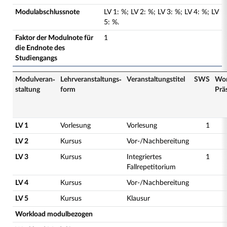
Modulabschlussnote
LV
1
:
%;
LV
2
:
%;
LV
3
:
%;
LV
4
:
%;
LV
5
:
%.
Faktor der Modulnote für
1
die Endnote des
Studiengangs
Modulveran­
Lehrveranstaltungs­
Veranstaltungs­titel
SWS
Wor
staltung
form
Prä
LV 1
Vorlesung
Vorlesung
1
LV 2
Kursus
Vor-/Nachbereitung
LV 3
Kursus
Integriertes
1
Fallrepetitorium
LV 4
Kursus
Vor-/Nachbereitung
LV 5
Kursus
Klausur
Workload modulbezogen