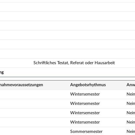
Schriftliches Testat, Referat oder Hausarbeit
ng
lnahme­voraussetzungen
Angebots­rhythmus
Anwe
Wintersemester
Nei
Wintersemester
Nei
Wintersemester
Nei
Wintersemester
Nei
Sommersemester
Nei