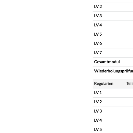
LV 2
LV 3
LV 4
LV 5
LV 6
LV 7
Gesamtmodul
Wiederholungsprüfu
Regularien
Tei
LV 1
LV 2
LV 3
LV 4
LV 5