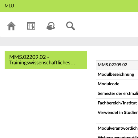
MLU
MMS.02209.02 - Tr
MMS.02209.02 -
Trainingswissenschaftliches
MMS.02209.02
Basismodul für
Gesangspädagogen
Modulbezeichnung
(Vollständige
Modulcode
Modulbeschreibung)
Semester der erstma
Fachbereich/Institut
Verwendet in Studie
Modulverantwortlich
Weitere verantwortl