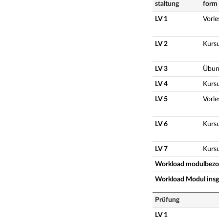
staltung
form
LV 1
Vorl
LV 2
Kurs
LV 3
Übun
LV 4
Kurs
LV 5
Vorl
LV 6
Kurs
LV 7
Kurs
Workload modulbez
Workload Modul ins
Prüfung
LV 1