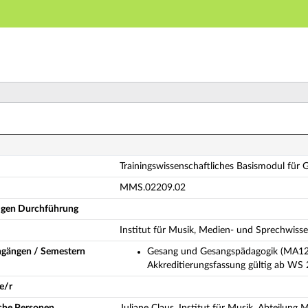
Hauptnavigation
Hauptinhalt
Fußzeile
ainingswissenschaftliches Basismodul für Gesangspäda
Trainingswissenschaftliches Basismodul für
MMS.02209.02
ligen Durchführung
Institut für Musik, Medien- und Sprechwiss
ngängen / Semestern
Gesang und Gesangspädagogik (MA12
Akkreditierungsfassung gültig ab WS 
e/r
iche Personen
Juliane Claus, Institut für Musik, Abteilung