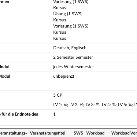
ormen
Vorlesung (1 SWS)
Kursus
Übung (1 SWS)
Kursus
Vorlesung (1 SWS)
Kursus
Kursus
Deutsch, Englisch
2 Semester Semester
Modul
jedes Wintersemester
Modul
unbegrenzt
5 CP
LV
1
:
%;
LV
2
:
%;
LV
3
:
%;
LV
4
:
%;
LV
5
:
%;
L
 für die Endnote des
1
eranstaltungs­
Veranstaltungs­titel
SWS
Workload
Workload Vor