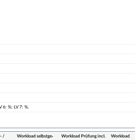
V
6
:
%;
LV
7
:
%.
- /
Workload selbstge­
Workload Prüfung incl.
Workload