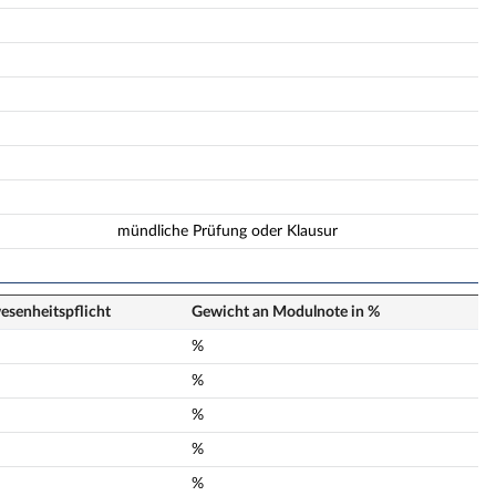
mündliche Prüfung oder Klausur
senheits­pflicht
Gewicht an Modulnote in %
n
%
n
%
n
%
n
%
n
%