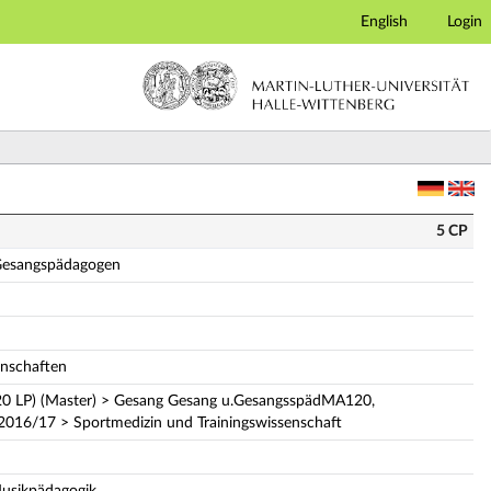
English
Login
gogen (Vollständige Modulbeschreibung)
5 CP
 Gesangspädagogen
enschaften
0 LP) (Master) > Gesang Gesang u.GesangsspädMA120,
2016/17 > Sportmedizin und Trainingswissenschaft
 Musikpädagogik