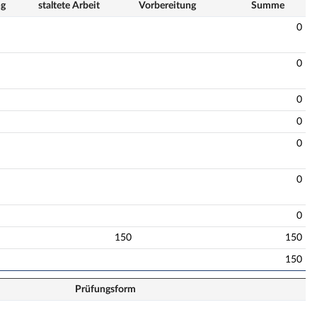
ng
staltete Arbeit
Vorbereitung
Summe
0
0
0
0
0
0
0
150
150
150
Prüfungsform