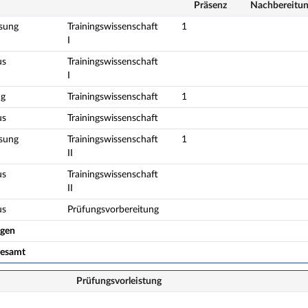
Präsenz
Nach­bereitu
esung
Trainingswissenschaft
1
I
us
Trainingswissenschaft
I
g
Trainingswissenschaft
1
us
Trainingswissenschaft
esung
Trainingswissenschaft
1
II
us
Trainingswissenschaft
II
us
Prüfungsvorbereitung
ogen
gesamt
Prüfungsvorleistung