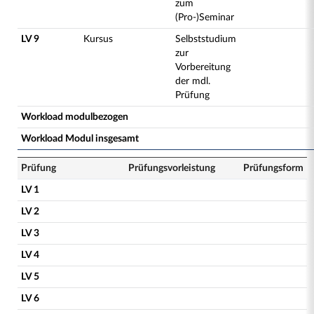
zum
(Pro-)Seminar
LV 9
Kursus
Selbststudium
zur
Vorbereitung
der mdl.
Prüfung
Workload modulbezogen
Workload Modul insgesamt
Prüfung
Prüfungsvorleistung
Prüfungsform
LV 1
LV 2
LV 3
LV 4
LV 5
LV 6