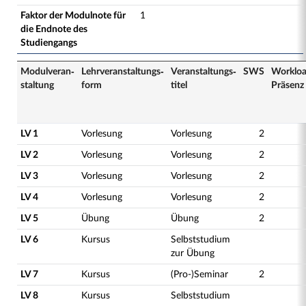
Faktor der Modulnote für
1
die Endnote des
Studiengangs
Modulveran­
Lehrveranstaltungs­
Veranstaltungs­
SWS
Worklo
staltung
form
titel
Präsenz
LV 1
Vorlesung
Vorlesung
2
LV 2
Vorlesung
Vorlesung
2
LV 3
Vorlesung
Vorlesung
2
LV 4
Vorlesung
Vorlesung
2
LV 5
Übung
Übung
2
LV 6
Kursus
Selbststudium
zur Übung
LV 7
Kursus
(Pro-)Seminar
2
LV 8
Kursus
Selbststudium