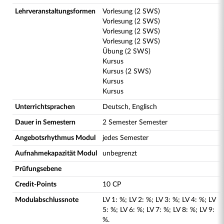
Lehrveranstaltungsformen
Vorlesung (2 SWS)
Vorlesung (2 SWS)
Vorlesung (2 SWS)
Vorlesung (2 SWS)
Übung (2 SWS)
Kursus
Kursus (2 SWS)
Kursus
Kursus
Unterrichtsprachen
Deutsch, Englisch
Dauer in Semestern
2 Semester Semester
Angebotsrhythmus Modul
jedes Semester
Aufnahmekapazität Modul
unbegrenzt
Prüfungsebene
Credit-Points
10 CP
Modulabschlussnote
LV
1
:
%;
LV
2
:
%;
LV
3
:
%;
LV
4
:
%;
LV
5
:
%;
LV
6
:
%;
LV
7
:
%;
LV
8
:
%;
LV
9
:
%.