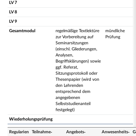
LV 7
LV 8
LV 9
Gesamtmodul
regelmäßige Textlektüre
mündliche
zur Vorbereitung auf
Prüfung
Seminarsitzungen
(einschl. Gliederungen,
Analysen,
Begriffsklärungen) sowie
ggf. Referat,
Sitzungsprotokoll oder
Thesenpapier (wird von
den Lehrenden
entsprechend dem
angegebenen
Selbststudienanteil
festgelegt)
Wiederholungsprüfung
Regularien
Teilnahme­
Angebots­
Anwesenheits­
G