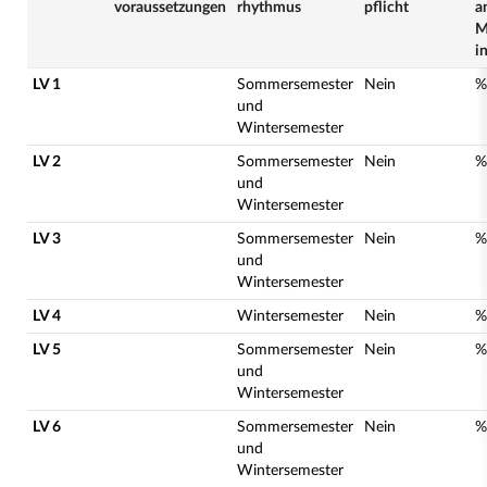
voraussetzungen
rhythmus
pflicht
a
M
i
LV 1
Sommersemester
Nein
%
und
Wintersemester
LV 2
Sommersemester
Nein
%
und
Wintersemester
LV 3
Sommersemester
Nein
%
und
Wintersemester
LV 4
Wintersemester
Nein
%
LV 5
Sommersemester
Nein
%
und
Wintersemester
LV 6
Sommersemester
Nein
%
und
Wintersemester