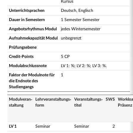
Kursus
Unterrichtsprachen
Deutsch, Englisch
Dauer in Semestern
1 Semester Semester
Angebotsrhythmus Modul
jedes Wintersemester
Aufnahmekapazität Modul
unbegrenzt
Prüfungsebene
Credit-Points
5 CP
Modulabschlussnote
LV
1
:
%;
LV
2
:
%;
LV
3
:
%.
Faktor der Modulnote für
1
die Endnote des
Studiengangs
Modulveran­
Lehrveranstaltungs­
Veranstaltungs­
SWS
Worklo
staltung
form
titel
Präsenz
LV 1
Seminar
Seminar
2