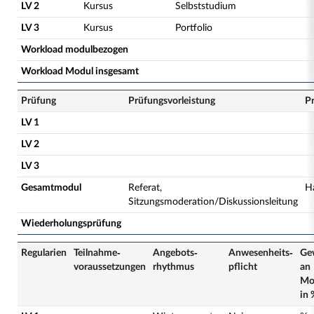
LV 2
Kursus
Selbststudium
LV 3
Kursus
Portfolio
Workload modulbezogen
Workload Modul insgesamt
Prüfung
Prüfungsvorleistung
P
LV 1
LV 2
LV 3
Gesamtmodul
Referat,
H
Sitzungsmoderation/Diskussionsleitung
Wiederholungsprüfung
Regularien
Teilnahme­
Angebots­
Anwesenheits­
Ge
voraussetzungen
rhythmus
pflicht
an
Mo
in 